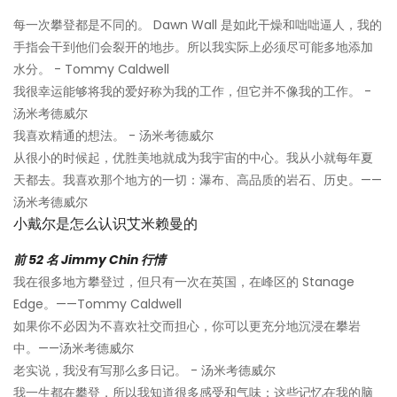
每一次攀登都是不同的。 Dawn Wall 是如此干燥和咄咄逼人，我的
手指会干到他们会裂开的地步。所以我实际上必须尽可能多地添加
水分。 - Tommy Caldwell
我很幸运能够将我的爱好称为我的工作，但它并不像我的工作。 -
汤米考德威尔
我喜欢精通的想法。 - 汤米考德威尔
从很小的时候起，优胜美地就成为我宇宙的中心。我从小就每年夏
天都去。我喜欢那个地方的一切：瀑布、高品质的岩石、历史。——
汤米考德威尔
小戴尔是怎么认识艾米赖曼的
前 52 名 Jimmy Chin 行情
我在很多地方攀登过，但只有一次在英国，在峰区的 Stanage
Edge。——Tommy Caldwell
如果你不必因为不喜欢社交而担心，你可以更充分地沉浸在攀岩
中。——汤米考德威尔
老实说，我没有写那么多日记。 - 汤米考德威尔
我一生都在攀登，所以我知道很多感受和气味；这些记忆在我的脑