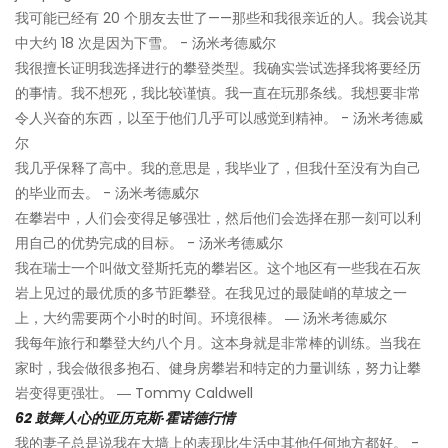
我可能已经有 20 个朋友去世了——那些和我很亲近的人。我会说其
中大约 18 次是因为下雪。 - 汤米考德威尔
我很擅长证明我选择进行的攀登类型。我确实尝试选择我将要经历
的事情。我不想死，我比较谨慎。我一直在玩那条线。我想要非常
令人兴奋的东西，以至于他们几乎可以感觉到精神。 - 汤米考德威
尔
我几乎保释了高中。我的意思是，我毕业了，但我什至没有为自己
的毕业而去。 - 汤米考德威尔
在攀岩中，人们会变得足够强壮，然后他们会选择在那一刻可以利
用自己的优势完成的目标。 - 汤米考德威尔
我在瑞士一个叫做文登斯托克的攀岩区。这个地区有一些我在石灰
岩上见过的最优质的多节距攀登。在我见过的最陡峭的草坡之一
上，大约需要两个小时的时间。环境很棒。 ― 汤米考德威尔
我每年旅行和攀登大约八个月。这本身就是非常棒的训练。当我在
家时，我会做很多抱石、健身房攀岩和特定的力量训练，努力让攀
岩变得更强壮。 ― Tommy Caldwell
62 鼓舞人心的亚历克斯·霍诺德行情
我的妻子总是说我在大墙上的表现比生活中其他任何地方都好。 -