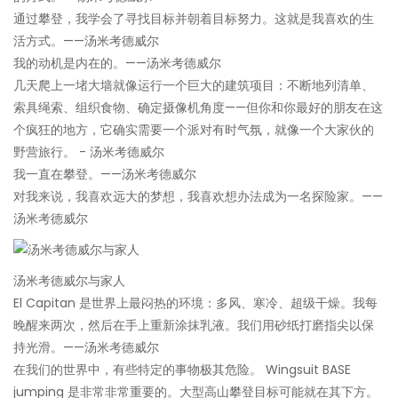
通过攀登，我学会了寻找目标并朝着目标努力。这就是我喜欢的生
活方式。——汤米考德威尔
我的动机是内在的。——汤米考德威尔
几天爬上一堵大墙就像运行一个巨大的建筑项目：不断地列清单、
索具绳索、组织食物、确定摄像机角度——但你和你最好的朋友在这
个疯狂的地方，它确实需要一个派对有时气氛，就像一个大家伙的
野营旅行。 - 汤米考德威尔
我一直在攀登。——汤米考德威尔
对我来说，我喜欢远大的梦想，我喜欢想办法成为一名探险家。——
汤米考德威尔
汤米考德威尔与家人
El Capitan 是世界上最闷热的环境：多风、寒冷、超级干燥。我每
晚醒来两次，然后在手上重新涂抹乳液。我们用砂纸打磨指尖以保
持光滑。——汤米考德威尔
在我们的世界中，有些特定的事物极其危险。 Wingsuit BASE
jumping 是非常非常重要的。大型高山攀登目标可能就在其下方。