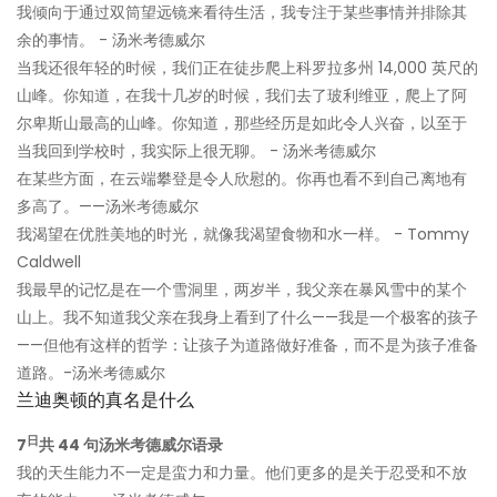
我倾向于通过双筒望远镜来看待生活，我专注于某些事情并排除其
余的事情。 - 汤米考德威尔
当我还很年轻的时候，我们正在徒步爬上科罗拉多州 14,000 英尺的
山峰。你知道，在我十几岁的时候，我们去了玻利维亚，爬上了阿
尔卑斯山最高的山峰。你知道，那些经历是如此令人兴奋，以至于
当我回到学校时，我实际上很无聊。 - 汤米考德威尔
在某些方面，在云端攀登是令人欣慰的。你再也看不到自己离地有
多高了。——汤米考德威尔
我渴望在优胜美地的时光，就像我渴望食物和水一样。 - Tommy
Caldwell
我最早的记忆是在一个雪洞里，两岁半，我父亲在暴风雪中的某个
山上。我不知道我父亲在我身上看到了什么——我是一个极客的孩子
——但他有这样的哲学：让孩子为道路做好准备，而不是为孩子准备
道路。-汤米考德威尔
兰迪奥顿的真名是什么
日
7
共 44 句汤米考德威尔语录
我的天生能力不一定是蛮力和力量。他们更多的是关于忍受和不放