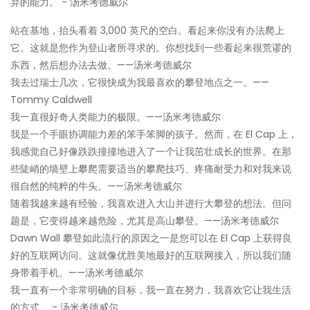
弃的能力。 - 汤米考德威尔
站在基地，抬头看着 3,000 英尺的空白。看起来你没有办法爬上
它。这就是您作为登山者所寻求的。你想找到一些看起来很荒谬的
东西，然后想办法去做。——汤米考德威尔
我去过瑞士几次，它很快成为我最喜欢的攀登地点之一。——
Tommy Caldwell
我一直很好奇人类能力的极限。——汤米考德威尔
我是一个手眼协调能力差的笨手笨脚的孩子。然而，在 El Cap 上，
我感觉自己好像跌跌撞撞地进入了一个让我茁壮成长的世界。在那
些陡峭的墙壁上攀爬需要适当的攀爬技巧、疼痛耐受力和对我来说
很自然的纯粹的牛头。——汤米考德威尔
随着我越来越有经验，我喜欢进入大山并进行大攀登的想法。但问
题是，它变得越来越危险，尤其是高山攀登。——汤米考德威尔
Dawn Wall 攀登如此流行的原因之一是您可以在 El Cap 上获得良
好的互联网访问。这就像优胜美地最好的互联网接入，所以我们随
身带着手机。——汤米考德威尔
我一直有一个非常明确的目标，我一直在努力，我喜欢它让我生活
的方式。 - 汤米考德威尔