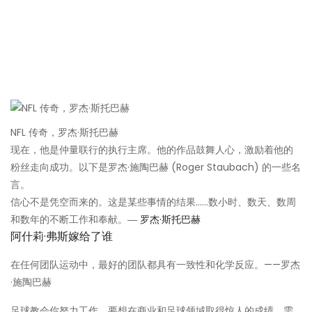
NFL 传奇，罗杰·斯托巴赫
现在，他是仲量联行的执行主席。他的作品鼓舞人心，激励着他的
粉丝走向成功。以下是罗杰·施陶巴赫 (Roger Staubach) 的一些名
言。
信心不是凭空而来的。这是某些事情的结果……数小时、数天、数周
和数年的不断工作和奉献。―
罗杰·斯托巴赫
阿什莉·弗斯嫁给了谁
在任何团队运动中，最好的团队都具有一致性和化学反应。——罗杰
·施陶巴赫
足球教会你努力工作。要想在商业和足球领域取得惊人的成绩，需