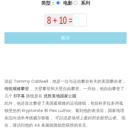
类型：
电影
系列
展示
说起 Tommy Caldwell，他是一位与运动攀岩有关的美国攀岩者，
传统艰难攀登
、大壁攀登和大壁自由攀登。一开始，他自由攀登了
几个
EI字幕
路线是在
优胜美地国家公园
.
此外，他还首次攀登了美国最艰难的运动路线，包括科罗拉多州孤
独堡垒的 Kryptonite 和 Flex Luthor。看到他的表演后，国家地理
杂志向汤米考德威尔致敬，
可以说是地球上最好的全能登山者。
现
在，请访问他的 44 条最能激励您获胜的名言。