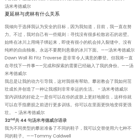
汤米考德威尔
夏延林与虎林有什么关系
我倾向于选择我认为安全的目标，因为我知道，目前，我一直在努
力。不过，我对自己有一些规则：寻找没有很多松散岩石的岩壁。
始终在冰川上用绳子绑起来，即使有很小的机会掉入裂缝中。没有
纯粹的自由独奏。永远不要爬到悬垂的冰川下面。——汤米考德威尔
Dawn Wall 和 Fitz Traverse 是非常令人满意的攀登。但我将一直
在寻找下一件事——完成和探索的需要已经融入了我的身份。——汤
米考德威尔
我总是让我的动力引导我，这对我很有帮助。攀岩教会了我如何茁
壮成长并创造了一种让我感到非常幸运的生活。 - 汤米考德威尔
室内训练的好处之一是你可以在你的皮肤上更好地握住，这样你就
可以在手指磨损之前进行更多训练。你可以在里面更快地变得更强
壮。 - 汤米考德威尔
nd
32
共 44 句汤米考德威尔语录
我为不同类型的攀岩准备了不同的鞋子，我可以交替使用六七种不
同的鞋子。——Tommy Caldwell