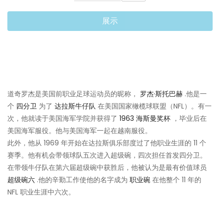
展示
道奇罗杰是美国前职业足球运动员的昵称，
罗杰·斯托巴赫
.他是一
个
四分卫
为了
达拉斯牛仔队
在美国国家橄榄球联盟（NFL）。有一
次，他就读于美国海军学院并获得了
1963 海斯曼奖杯
，毕业后在
美国海军服役。他与美国海军一起在越南服役。
此外，他从 1969 年开始在达拉斯俱乐部度过了他职业生涯的 11 个
赛季。他有机会带领球队五次进入超级碗，四次担任首发四分卫。
在带领牛仔队在第六届超级碗中获胜后，他被认为是最有价值球员
超级碗六
.他的辛勤工作使他的名字成为
职业碗
在他整个 11 年的
NFL 职业生涯中六次。