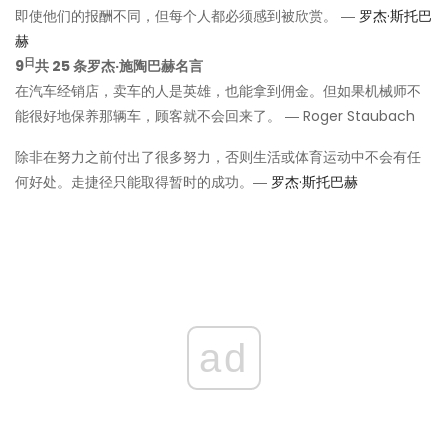
即使他们的报酬不同，但每个人都必须感到被欣赏。 ―
罗杰·斯托巴
赫
日
9
共 25 条罗杰·施陶巴赫名言
在汽车经销店，卖车的人是英雄，也能拿到佣金。但如果机械师不
能很好地保养那辆车，顾客就不会回来了。 ― Roger Staubach
除非在努力之前付出了很多努力，否则生活或体育运动中不会有任
何好处。走捷径只能取得暂时的成功。―
罗杰·斯托巴赫
ad