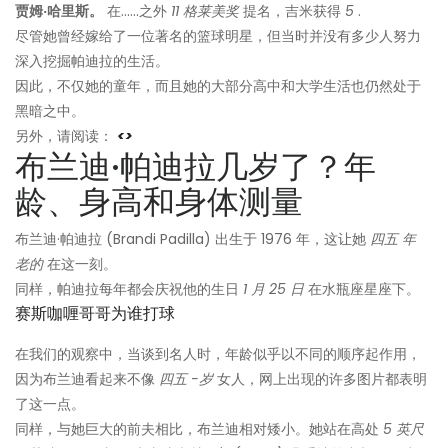
贾姆·哈里斯。
在......之外
11 格莱美奖
提名，吉米获得
5
.
尽管她曾经嫁给了一位著名的篮球明星，但当时并没有多少人努力
深入挖掘帕迪拉的生活。
因此，不仅她的童年，而且她的大部分高中和大学生活也仍然处于
黑暗之中。
另外，请阅读：
<>
布兰迪·帕迪拉几岁了？年
龄、身高和身体测量
布兰迪·帕迪拉 (Brandi Padilla) 出生于 1976 年，这让她
四五
年
老的
在这一刻。
同样，帕迪拉每年都会庆祝他的生日
1 月 25 日
在水瓶座星座下。
赛斯咖喱哥哥为谁打球
在我们的观察中，当谈到名人时，年龄似乎以不同的顺序起作用，
因为布兰迪看起来不像
四五
-岁
女人，网上出现的许多图片都表明
了这一点。
同样，与她巨大的前夫相比，布兰迪相对矮小。她站在高处
5 英尺