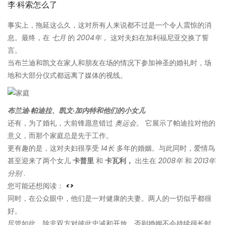
李·科索怎么了
事实上，拖延这么久，这对所有人来说都不过是一个令人震惊的消
息。最终，在
七月
的
2004年，
这对夫妇在加利福尼亚交换了誓
言。
当布兰迪和凯文在家人和朋友在场的情况下参加神圣的婚礼时，场
地和大部分仪式都远离了媒体的视线。
布兰迪·帕迪拉、凯文·加内特和他们的小女儿
还有，为了婚礼，大前锋愿意错过
奥运会。
它展示了帕迪拉对他的
意义，而那个家庭总是先于工作。
更有趣的是，这对夫妇很享受
14长
多年的婚姻。与此同时，爱情鸟
甚至迎来了两个女儿
卡普里
和
卡瓦利，
出生在
2008年
和
2013年
分别
.
您可能还想阅读：
<>
同时，在公众眼中，他们是一对健康的夫妻。两人的一切似乎都很
好。
尽管如此，除非双方对彼此忠诚和开放，否则婚姻不会持续很长时