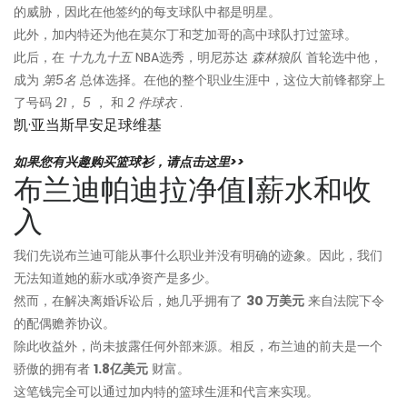
的威胁，因此在他签约的每支球队中都是明星。
此外，加内特还为他在莫尔丁和芝加哥的高中球队打过篮球。
此后，在
十九九十五
NBA选秀，明尼苏达
森林狼队
首轮选中他，
成为
第5名
总体选择。在他的整个职业生涯中，这位大前锋都穿上
了号码
21，
5
， 和
2 件球衣
.
凯·亚当斯早安足球维基
如果您有兴趣购买篮球衫，请点击这里>>
布兰迪帕迪拉净值|薪水和收
入
我们先说布兰迪可能从事什么职业并没有明确的迹象。因此，我们
无法知道她的薪水或净资产是多少。
然而，在解决离婚诉讼后，她几乎拥有了
30 万美元
来自法院下令
的配偶赡养协议。
除此收益外，尚未披露任何外部来源。相反，布兰迪的前夫是一个
骄傲的拥有者
1.8亿美元
财富。
这笔钱完全可以通过加内特的篮球生涯和代言来实现。