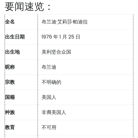
要闻速览：
全名
布兰迪·艾莉莎·帕迪拉
出生日期
1976 年 1 月 25 日
出生地
美利坚合众国
昵称
布兰迪
宗教
不明确的
国籍
美国人
种族
非裔美国人
教育
不可用