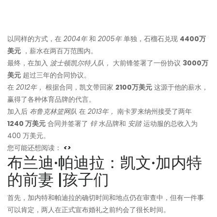
以同样的方式，在
2004年
和
2005年
单独，石榴石兑现
4400万
美元
，薪水在两百万范围内。
最终，在加入
波士顿凯尔特人队，
大前锋签署了一份协议
3000万
美元
超过三年的合同协议。
在
2012年，
根据合同，凯文带回家
2100万美元
这源于他的薪水，
赢得了各种体育品牌的代言。
加入后
布鲁克林篮网队
在
2013年，
南卡罗来纳州接受了两年
1240 万美元
合同并签署了
锌
水品牌和
安踏
运动服的总收入为
400 万美元。
您可能还想阅读：
<>
布兰迪·帕迪拉：凯文·加内特
的前妻 |孩子们
首先，加内特和帕迪拉的确切时间和地点仍在审查中，但有一件事
可以肯定，两人在正式宣布婚礼之前约会了很长时间。