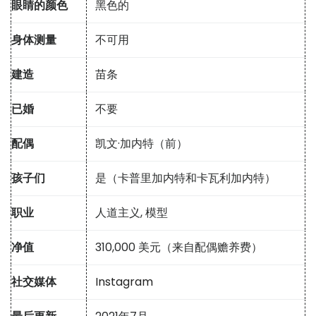
眼睛的颜色
黑色的
身体测量
不可用
建造
苗条
已婚
不要
配偶
凯文·加内特（前）
孩子们
是（卡普里加内特和卡瓦利加内特）
职业
人道主义, 模型
净值
310,000 美元（来自配偶赡养费）
社交媒体
Instagram