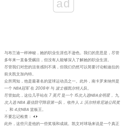
ad
与布兰迪一样神秘，她的职业生涯也不逊色。我们的意思是，尽管
多年来一直备受瞩目，但没有人能够深入了解她的职业生涯。
尽管我们对您的沮丧感到不满，但我们仍然可以简要讨论帕迪拉的
前夫凯文加内特。
众所周知，他是最著名的篮球运动员之一。此外，南卡罗来纳州是
一个
NBA冠军
在
2008年
与
波士顿凯尔特人队。
尽管如此，这位几乎站在
7 英尺
是一个
15次入选NBA全明星，
九
次入选 NBA 最佳防守阵容第一队，
收件人
J. 沃尔特肯尼迪公民奖
， 和
4次NBA
篮板王。
不要忘记检查：
<>
此外，这些只是他的一些奖项和成就。凯文对球场来说是一个真正