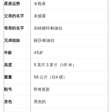
星座运势
水瓶座
父亲的名字
未披露
母亲的名字
伯纳黛特·帕迪拉
兄弟姐妹
丽莎·帕迪拉
年龄
45岁
高度
5 英尺 3 英寸（1.61 米）
重量
56 公斤（124 磅）
鞋号
即将更新
发色
黑色的