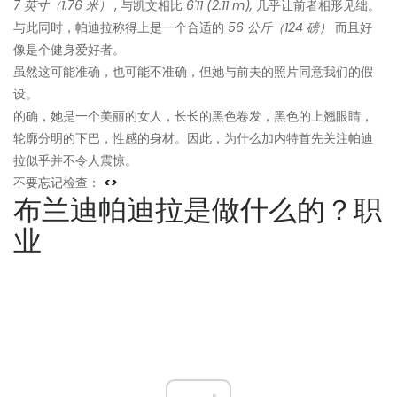
7 英寸（1.76 米）
, 与凯文相比
6'11 (2.11 m),
几乎让前者相形见绌。
与此同时，帕迪拉称得上是一个合适的
56 公斤（124 磅）
而且好
像是个健身爱好者。
虽然这可能准确，也可能不准确，但她与前夫的照片同意我们的假
设。
的确，她是一个美丽的女人，长长的黑色卷发，黑色的上翘眼睛，
轮廓分明的下巴，性感的身材。因此，为什么加内特首先关注帕迪
拉似乎并不令人震惊。
不要忘记检查：
<>
布兰迪帕迪拉是做什么的？职
业