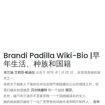
Brandi Padilla Wiki-Bio |早
年生活、种族和国籍
布兰迪·艾莉莎·帕迪拉
出生于
1976 年 1 月 25 日
，在美国美丽的城
市之一。
虽然关于她家人下落的任何信息细节都隐藏在公众的视线之外，但
我们确实知道她是
贝尔纳黛特
和一个姐姐
丽莎。
此外，碰巧布兰迪并不是家里唯一一个因婚姻成名的女人。
她的姐姐丽莎嫁给了一位广受赞誉的词曲作者和唱片制作人，
吉米·