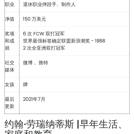
职业
退休职业摔跤手、制作人
净值
150 万美元
奖项
6 次 FCW 双打冠军
和成
世界最强标签确定联盟新浪潮奖 - 1988
就
2 次全亚洲双打冠军
社交
微博，
推特
媒体
女孩
牌
最后
2021年7月
更新
约翰·劳瑞纳蒂斯 |早年生活、