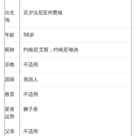
出生
宾夕法尼亚州费城
地
年龄
58岁
昵称
约翰尼·艾斯，约翰尼·喉炎
宗教
不适用
国籍
美国人
教育
不适用
星座
狮子座
运势
父亲
不适用