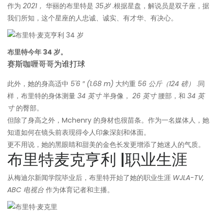
作为
2021，
华丽的布里特是
35岁
.根据星盘，解说员是双子座，据
我们所知，这个星座的人忠诚、诚实、有才华、有决心。
布里特今年 34 岁。
赛斯咖喱哥哥为谁打球
此外，她的身高适中
5'6
″ (1.68 m)
大约重
56 公斤（124 磅）
.同
样，布里特的身体测量
34 英寸
半身像，
26 英寸
腰部，和
34 英
寸
的臀部。
但除了身高之外，Mchenry 的身材也很苗条。作为一名媒体人，她
知道如何在镜头前表现得令人印象深刻和体面。
更不用说，她的黑眼睛和甜美的金色长发更增添了她迷人的气质。
布里特麦克亨利 |职业生涯
从梅迪尔新闻学院毕业后，布里特开始了她的职业生涯
WJLA-TV,
ABC 电视台
作为体育记者和主播。