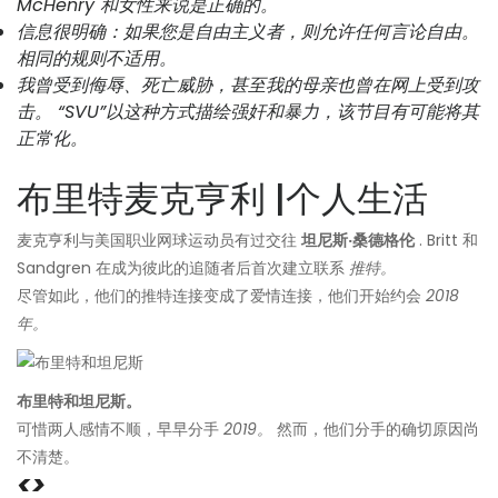
McHenry 和女性来说是正确的。
信息很明确：如果您是自由主义者，则允许任何言论自由。
相同的规则不适用。
我曾受到侮辱、死亡威胁，甚至我的母亲也曾在网上受到攻
击。 “SVU”以这种方式描绘强奸和暴力，该节目有可能将其
正常化。
布里特麦克亨利 |个人生活
麦克亨利与美国职业网球运动员有过交往
坦尼斯·桑德格伦
. Britt 和
Sandgren 在成为彼此的追随者后首次建立联系
推特。
尽管如此，他们的推特连接变成了爱情连接，他们开始约会
2018
年。
布里特和坦尼斯。
可惜两人感情不顺，早早分手
2019。
然而，他们分手的确切原因尚
不清楚。
<>