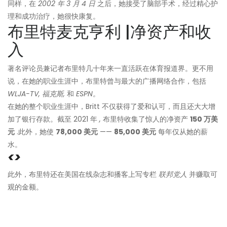
同样，在
2002 年 3 月 4 日
之后，她接受了脑部手术，经过精心护
理和成功治疗，她很快康复。
布里特麦克亨利 |净资产和收
入
著名评论员兼记者布里特几十年来一直活跃在体育报道界。更不用
说，在她的职业生涯中，布里特曾与最大的广播网络合作，包括
WLJA-TV, 福克斯,
和
ESPN。
在她的整个职业生涯中，Britt 不仅获得了爱和认可，而且还大大增
加了银行存款。截至 2021 年
,
布里特收集了惊人的净资产
150 万美
元
.此外，她使
78,000 美元
——
85,000 美元
每年仅从她的薪
水。
<>
此外，布里特还在美国在线杂志和播客上写专栏
联邦党人
并赚取可
观的金额。