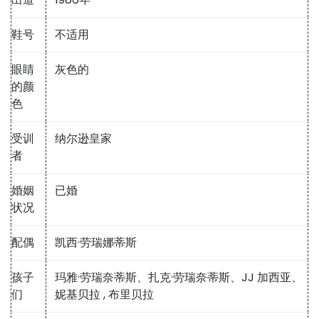
鞋号
不适用
眼睛
灰色的
的颜
色
受训
纳尔逊皇家
者
婚姻
已婚
状况
配偶
凯西·劳瑞娜蒂斯
孩子
玛雅·劳瑞奈蒂斯、扎克·劳瑞奈蒂斯、JJ 加西亚、
们
妮基贝拉
, 布里贝拉