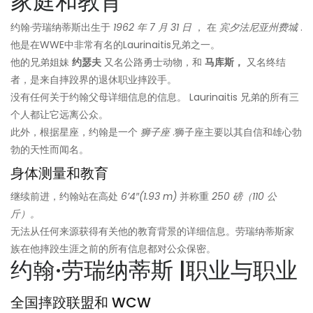
家庭和教育
约翰·劳瑞纳蒂斯出生于
1962 年 7 月 31 日
， 在
宾夕法尼亚州费城
.
他是在WWE中非常有名的Laurinaitis兄弟之一。
他的兄弟姐妹
约瑟夫
又名公路勇士动物，和
马库斯，
又名终结
者，是来自摔跤界的退休职业摔跤手。
没有任何关于约翰父母详细信息的信息。 Laurinaitis 兄弟的所有三
个人都让它远离公众。
此外，根据星座，约翰是一个
狮子座
.狮子座主要以其自信和雄心勃
勃的天性而闻名。
身体测量和教育
继续前进，约翰站在高处
6’4″(1.93 m)
并称重
250 磅（110 公
斤）。
无法从任何来源获得有关他的教育背景的详细信息。劳瑞纳蒂斯家
族在他摔跤生涯之前的所有信息都对公众保密。
约翰·劳瑞纳蒂斯 |职业与职业
全国摔跤联盟和 WCW