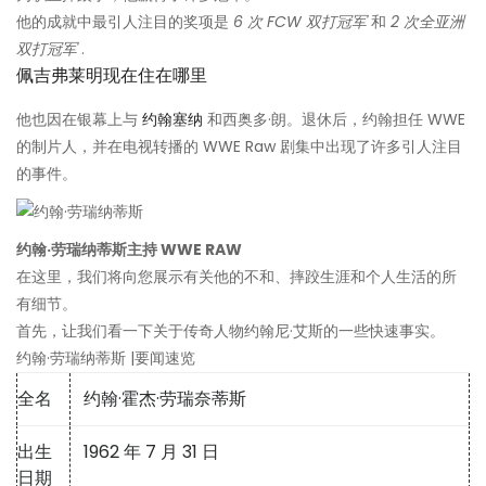
他的成就中最引人注目的奖项是
6 次 FCW 双打冠军
和
2 次全亚洲
双打冠军
.
佩吉弗莱明现在住在哪里
他也因在银幕上与
约翰塞纳
和西奥多·朗。退休后，约翰担任 WWE
的制片人，并在电视转播的 WWE Raw 剧集中出现了许多引人注目
的事件。
约翰·劳瑞纳蒂斯主持 WWE RAW
在这里，我们将向您展示有关他的不和、摔跤生涯和个人生活的所
有细节。
首先，让我们看一下关于传奇人物约翰尼·艾斯的一些快速事实。
约翰·劳瑞纳蒂斯 |要闻速览
全名
约翰·霍杰·劳瑞奈蒂斯
出生
1962 年 7 月 31 日
日期