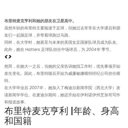
布里特麦克亨利和她的朋友在卫星高中。
虽然年轻的布里特主要痴迷于足球，但她过去常常在大学课后和朋
友们一起踢足球，并带着球跑过马路。
同样，在大学时，她甚至与未来的美国女足国家队球员成为队友。
此外，她在 Hatters 足球队担任中场球员，为
2004年
季节。
<>
然而，在她大一之后，当她的父亲告诉她找工作时，优先事项开始
发生变化。因此，布里特随后开始为威廉敏娜模特经纪公司担任模
特。
在大学毕业后
2007年，
她加入了
梅迪尔新闻学院
（西北大学）攻
读新闻学学位。在麦迪尔期间，她还开始在伊利诺伊州芝加哥写作
和报道故事。
布里特麦克亨利 |年龄、身高
和国籍