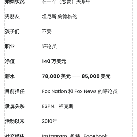
婚姻状况
在一个（恋爱）关系中
男朋友
坦尼斯·桑德格伦
孩子们
不要
职业
评论员
净值
140 万美元
薪水
78,000 美元
——
85,000 美元
目前担任
Fox Nation 和 Fox News 的评论员
隶属关系
ESPN、福克斯
活动以来
2010年
社交媒体
Instagram
,
推特
,
Facebook