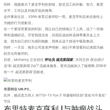
同样，视频展示了麦克亨利的剪辑，取笑员工的外貌、智力、教育
水平、工作以及对她牙齿的侮辱。
这件事发生后，
ESPN
体育记者停职一周。麦克亨利后来在推特上
为她的行为道歉说，
在一个紧张而紧张的时刻，我让自己的情绪占了上风，说了一些侮
辱和遗憾的话。尽管我很沮丧，但我应该始终选择尊重并走上大
道。我为自己的行为感到抱歉，我将从这个错误中吸取教训。
同样，一天后，拖车公司发表声明称，他们不希望看到记者因为她
的言论而被停职。
目前，Mchenry 正在担任
评论员
福克斯国家
,
共同主持
联合国计
划
和
福克斯新闻 24/7
流媒体服务。更何况她加入了狐狸网
2018年
有一个
福克斯新闻
贡献者。
布里特在 UN.PC。
此外，她还是主持人
WTTG-TV Fox
5
华盛顿特区的“喜欢与不喜欢”
节目
布里特麦克亨利 |与肿瘤战斗