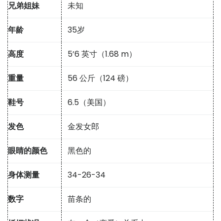
兄弟姐妹
未知
年龄
35岁
高度
5’6 英寸（1.68 m）
重量
56 公斤（124 磅）
鞋号
6.5（美国）
发色
金发女郎
眼睛的颜色
黑色的
身体测量
34-26-34
数字
苗条的