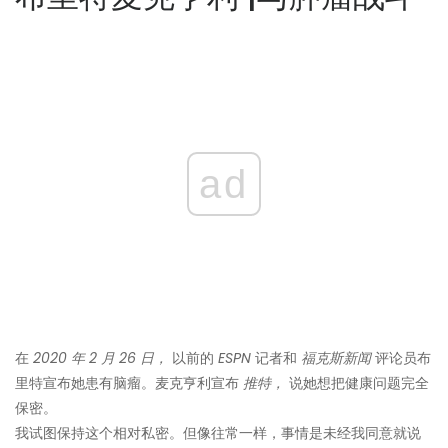
ad
在
2020 年 2 月 26 日，
以前的
ESPN
记者和
福克斯新闻
评论员布
里特宣布她患有脑瘤。麦克亨利宣布
推特，
说她想把健康问题完全
保密。
我试图保持这个相对私密。但像往常一样，事情是未经我同意就说