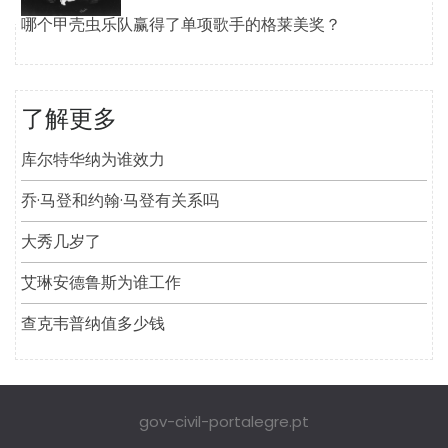
哪个甲壳虫乐队赢得了单项歌手的格莱美奖？
了解更多
库尔特华纳为谁效力
乔·马登和约翰·马登有关系吗
大秀几岁了
艾琳安德鲁斯为谁工作
查克韦普纳值多少钱
gov-civil-portalegre.pt