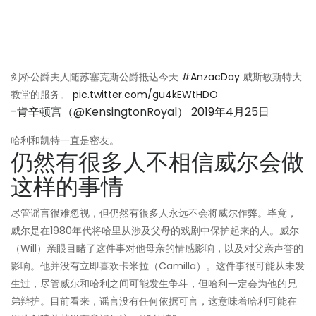
剑桥公爵夫人随苏塞克斯公爵抵达今天
#AnzacDay
威斯敏斯特大
教堂的服务。
pic.twitter.com/gu4kEWtHDO
-肯辛顿宫（@KensingtonRoyal）
2019年4月25日
哈利和凯特一直是密友。
仍然有很多人不相信威尔会做
这样的事情
尽管谣言很难忽视，但仍然有很多人永远不会将威尔作弊。毕竟，
威尔是在1980年代将哈里从涉及父母的戏剧中保护起来的人。威尔
（Will）亲眼目睹了这件事对他母亲的情感影响，以及对父亲声誉的
影响。他并没有立即喜欢卡米拉（Camilla）。这件事很可能从未发
生过，尽管威尔和哈利之间可能发生争斗，但哈利一定会为他的兄
弟辩护。目前看来，谣言没有任何依据可言，这意味着哈利可能在