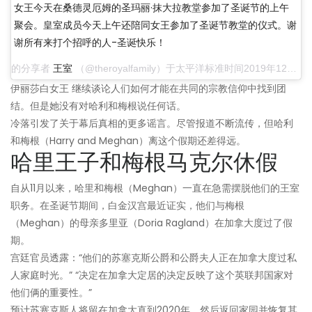
女王今天在桑德灵厄姆的圣玛丽·抹大拉教堂参加了圣诞节的上午
聚会。皇室成员今天上午还陪同女王参加了圣诞节教堂的仪式。谢
谢所有来打个招呼的人-圣诞快乐！
的分享者
王室
（@theroyalfamily）于太平洋标准时间2019年12月25日上午6:17
伊丽莎白女王 继续谈论人们如何才能在共同的宗教信仰中找到团
结。但是她没有对哈利和梅根说任何话。
冷落引发了关于幕后真相的更多谣言。尽管报道不断流传，但哈利
和梅根（Harry and Meghan）离这个假期还差得远。
哈里王子和梅根马克尔休假
自从11月以来，哈里和梅根（Meghan）一直在急需摆脱他们的王室
职务。在圣诞节期间，白金汉宫最近证实，他们与梅根
（Meghan）的母亲多里亚（Doria Ragland）在加拿大度过了假
期。
宫廷官员透露：“他们的苏塞克斯公爵和公爵夫人正在加拿大度过私
人家庭时光。” “决定在加拿大定居的决定反映了这个英联邦国家对
他们俩的重要性。”
预计苏塞克斯人将留在加拿大直到2020年，然后返回家园并恢复其