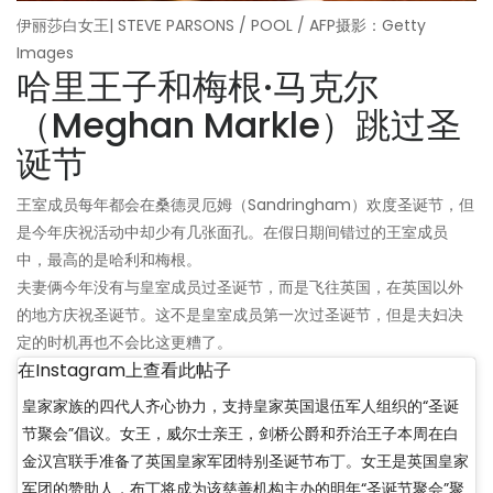
伊丽莎白女王| STEVE PARSONS / POOL / AFP摄影：Getty
Images
哈里王子和梅根·马克尔
（Meghan Markle）跳过圣
诞节
王室成员每年都会在桑德灵厄姆（Sandringham）欢度圣诞节，但
是今年庆祝活动中却少有几张面孔。在假日期间错过的王室成员
中，最高的是哈利和梅根。
夫妻俩今年没有与皇室成员过圣诞节，而是飞往英国，在英国以外
的地方庆祝圣诞节。这不是皇室成员第一次过圣诞节，但是夫妇决
定的时机再也不会比这更糟了。
在Instagram上查看此帖子
皇家家族的四代人齐心协力，支持皇家英国退伍军人组织的“圣诞
节聚会”倡议。女王，威尔士亲王，剑桥公爵和乔治王子本周在白
金汉宫联手准备了英国皇家军团特别圣诞节布丁。女王是英国皇家
军团的赞助人，布丁将成为该慈善机构主办的明年“圣诞节聚会”聚