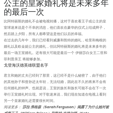
公主的皇家婚礼将是未来多年
的最后一次
比阿特丽斯的婚礼不会被电视转播，这对于喜欢看王子或公主的皇
室球迷来说是个不幸的消息，他们喜欢在豪华的仪式上结成辫子，
然后踏上夕阳，所有人都希望这是他们以后的幸福。
在过去的几年中，我们已经看到威廉和凯特的婚礼，哈里和梅根的
婚礼以及欧金妮公主的婚礼，但比阿特丽斯的婚礼将是未来多年的
最后一场王室婚礼。还有很大可能是最后一个 伊丽莎白女王二世和
菲利普亲王 将能够参加。
戈登海沃德英雄联盟名字
君主和她的丈夫已经到了那里，这已经不是什么秘密了，由于他们
的其他孙子和曾孙还太年轻，无法结婚，因此在不久的将来不会有
任何婚礼的钟声。也就是说，王室的族长和族长可能不会在下一次
举行王室婚礼时出现。对于歌迷来说，我们现在知道在电视上看到
另一个皇家婚礼还需要很长时间。
阅读更多：
莎拉·弗格森（Sarah Ferguson）揭露了为什么她对被