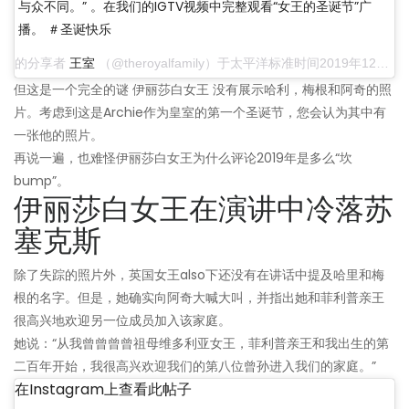
与众不同。” 。在我们的IGTV视频中完整观看“女王的圣诞节”广
播。 ＃圣诞快乐
的分享者
王室
（@theroyalfamily）于太平洋标准时间2019年12月25日上午7:23
但这是一个完全的谜 伊丽莎白女王 没有展示哈利，梅根和阿奇的照
片。考虑到这是Archie作为皇室的第一个圣诞节，您会认为其中有
一张他的照片。
再说一遍，也难怪伊丽莎白女王为什么评论2019年是多么“坎
bump”。
伊丽莎白女王在演讲中冷落苏
塞克斯
除了失踪的照片外，英国女王also下还没有在讲话中提及哈里和梅
根的名字。但是，她确实向阿奇大喊大叫，并指出她和菲利普亲王
很高兴地欢迎另一位成员加入该家庭。
她说：“从我曾曾曾曾祖母维多利亚女王，菲利普亲王和我出生的第
二百年开始，我很高兴欢迎我们的第八位曾孙进入我们的家庭。”
在Instagram上查看此帖子