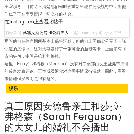
王室职务。目前尚不清楚他们何时会重新出现在公众视野中，但他
们似乎正在享受摆脱一切疯狂的机会。
在Instagram上查看此帖子
的分享者
苏塞克斯公爵和公爵夫人
（@sussexroyal）于太平洋标准时间2019年12月25日凌晨1:00
尽管他们在休息期间基本上保持沉默，但他们上周确实分享了一张
快速的度假照。这对夫妻发行了一张可爱的圣诞贺卡，上面印有阿
奇的头像，中间是哈利和梅根。
哈里（Harry）和梅根（Meghan）没有对伊丽莎白女王圣诞节演讲
的传言发表评论。王室成员通常对这类事情保持沉默，因此，看看
事情如何发展将是很有趣的。
娱乐
真正原因安德鲁亲王和莎拉·
弗格森（Sarah Ferguson）
的大女儿的婚礼不会播出