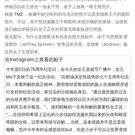
伊丽莎白女王坐在一张桌子旁，桌子上放着一堆王室照片。
根据
TMZ
，收藏中缺少哈利和马克尔的照片以及安德鲁王子的面部
照片。不过，其中包括威廉王子和凯特·米德尔顿的全家福，这使歌
迷们确信伊丽莎白女王正在对苏塞克斯家族进行挖掘。
毫无疑问，为什么安德鲁没有包含在照片拼贴中。由于与杰弗里·爱
泼斯坦（Jeffrey Epstein）有争议的关系，安德鲁（Andrew）最
近辞去了王室职务。
在Instagram上查看此帖子
今年是D日的75周年纪念日，在今天的女王圣诞节广播中，女王
Ma下反映了这一纪念活动。 “在那场决定性战争的七十五周年纪念
日，本着和解的真正精神，那些曾经宣誓就职的敌人在海峡两岸进
行友好的纪念活动，将过去的分歧抛在身后。 “通过愿意抛弃过去
的分歧并携手前进，我们荣幸地为曾经以巨大代价为我们赢得的自
由和民主表示敬意。” 。谈到耶稣的一生和和解的重要性女王说：
“……在信仰和希望上迈出的小步伐如何克服长期以来的分歧和根深
蒂固的分歧，以带来和谐与谅解……当然，这条道路并不是总是很
顺畅，也许今年有时会感觉很坎but，但是小步子可以让世界变得