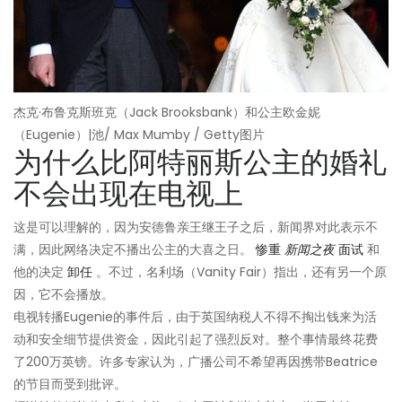
杰克·布鲁克斯班克（Jack Brooksbank）和公主欧金妮
（Eugenie）|池/ Max Mumby / Getty图片
为什么比阿特丽斯公主的婚礼
不会出现在电视上
这是可以理解的，因为安德鲁亲王继王子之后，新闻界对此表示不
满，因此网络决定不播出公主的大喜之日。
惨重
新闻之夜
面试
和
他的决定
卸任
。不过，名利场（Vanity Fair）指出，还有另一个原
因，它不会播放。
电视转播Eugenie的事件后，由于英国纳税人不得不掏出钱来为活
动和安全细节提供资金，因此引起了强烈反对。整个事情最终花费
了200万英镑。许多专家认为，广播公司不希望再因携带Beatrice
的节目而受到批评。