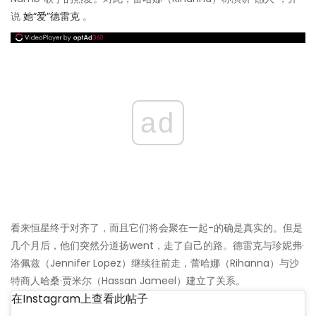
说
她“爱”德雷克
。
ad
看来恒星终于对齐了，而且它们将会聚在一起-的确是真实的。但是
几个月后，他们突然分道扬went，走了自己的路。德雷克与珍妮弗·
洛佩兹（Jennifer Lopez）继续往前走，蕾哈娜（Rihanna）与沙
特商人哈桑·贾米尔（Hassan Jameel）建立了关系。
在Instagram上查看此帖子