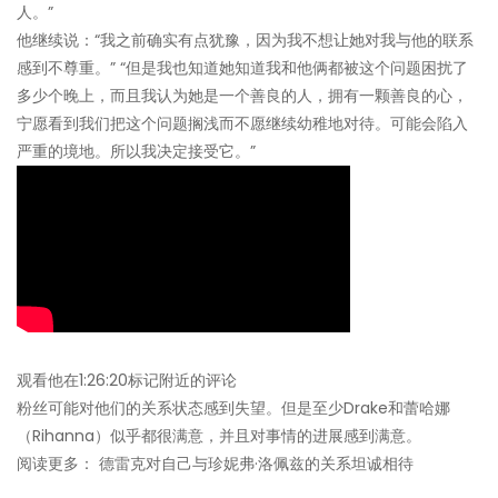
人。”
他继续说：“我之前确实有点犹豫，因为我不想让她对我与他的联系
感到不尊重。” “但是我也知道她知道我和他俩都被这个问题困扰了
多少个晚上，而且我认为她是一个善良的人，拥有一颗善良的心，
宁愿看到我们把这个问题搁浅而不愿继续幼稚地对待。可能会陷入
严重的境地。所以我决定接受它。”
观看他在1:26:20标记附近的评论
粉丝可能对他们的关系状态感到失望。但是至少Drake和蕾哈娜
（Rihanna）似乎都很满意，并且对事情的进展感到满意。
阅读更多： 德雷克对自己与珍妮弗·洛佩兹的关系坦诚相待