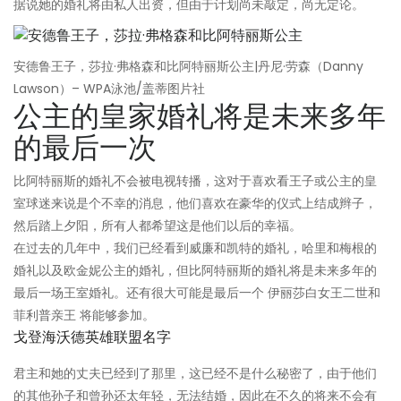
据说她的婚礼将由私人出资，但由于计划尚未敲定，尚无定论。
安德鲁王子，莎拉·弗格森和比阿特丽斯公主|丹尼·劳森（Danny
Lawson）– WPA泳池/盖蒂图片社
公主的皇家婚礼将是未来多年
的最后一次
比阿特丽斯的婚礼不会被电视转播，这对于喜欢看王子或公主的皇
室球迷来说是个不幸的消息，他们喜欢在豪华的仪式上结成辫子，
然后踏上夕阳，所有人都希望这是他们以后的幸福。
在过去的几年中，我们已经看到威廉和凯特的婚礼，哈里和梅根的
婚礼以及欧金妮公主的婚礼，但比阿特丽斯的婚礼将是未来多年的
最后一场王室婚礼。还有很大可能是最后一个 伊丽莎白女王二世和
菲利普亲王 将能够参加。
戈登海沃德英雄联盟名字
君主和她的丈夫已经到了那里，这已经不是什么秘密了，由于他们
的其他孙子和曾孙还太年轻，无法结婚，因此在不久的将来不会有