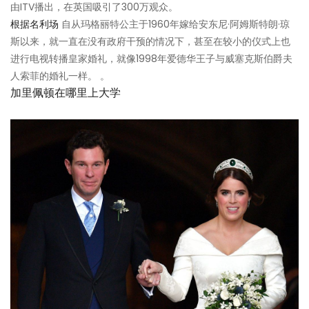
由ITV播出，在英国吸引了300万观众。
根据名利场
自从玛格丽特公主于1960年嫁给安东尼·阿姆斯特朗·琼
斯以来，就一直在没有政府干预的情况下，甚至在较小的仪式上也
进行电视转播皇家婚礼，就像1998年爱德华王子与威塞克斯伯爵夫
人索菲的婚礼一样。 。
加里佩顿在哪里上大学