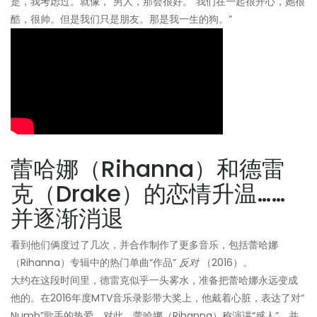
是，我考虑过。就像，“男人，那会很好。”我们在一起很开心，她很
酷，很帅。但是我们只是朋友。那是我一生的狗。”
蕾哈娜（Rihanna）和德雷
克（Drake）的恋情升温……
并逐渐消退
看到他们俩度过了几次，并合作制作了更多音乐，包括蕾哈娜
（Rihanna）专辑中的热门单曲“作品”
反对
（2016）。
大约在这段时间里，德雷克似乎一头雾水，准备把蕾哈娜永远变成
他的。在2016年度MTV音乐录影带大奖上，他戴着心脏，表达了对“
Numb”歌手的热爱。对此，蕾哈娜（Rihanna）称演讲“感人”，并