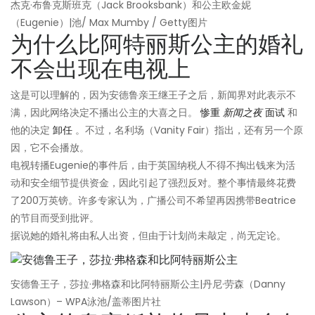
杰克·布鲁克斯班克（Jack Brooksbank）和公主欧金妮
（Eugenie）|池/ Max Mumby / Getty图片
为什么比阿特丽斯公主的婚礼
不会出现在电视上
这是可以理解的，因为安德鲁亲王继王子之后，新闻界对此表示不
满，因此网络决定不播出公主的大喜之日。
惨重
新闻之夜
面试
和
他的决定
卸任
。不过，名利场（Vanity Fair）指出，还有另一个原
因，它不会播放。
电视转播Eugenie的事件后，由于英国纳税人不得不掏出钱来为活
动和安全细节提供资金，因此引起了强烈反对。整个事情最终花费
了200万英镑。许多专家认为，广播公司不希望再因携带Beatrice
的节目而受到批评。
据说她的婚礼将由私人出资，但由于计划尚未敲定，尚无定论。
安德鲁王子，莎拉·弗格森和比阿特丽斯公主|丹尼·劳森（Danny
Lawson）– WPA泳池/盖蒂图片社