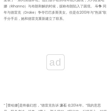
发表了一系列情感评论。他们似乎在2012年陷入困境，大约在蕾哈
娜（Rihanna）与布朗和解的时候，据称布朗陷入了困境。
斗争
同
年与德雷克（Drake）争夺巴巴多斯美女。但是在2013年与“热派”歌
手分手后，她和德雷克重新建立了联系。
ad
“ [蕾哈娜]是终极幻想，”德雷克告诉
滚石
在2014年。“我的意思