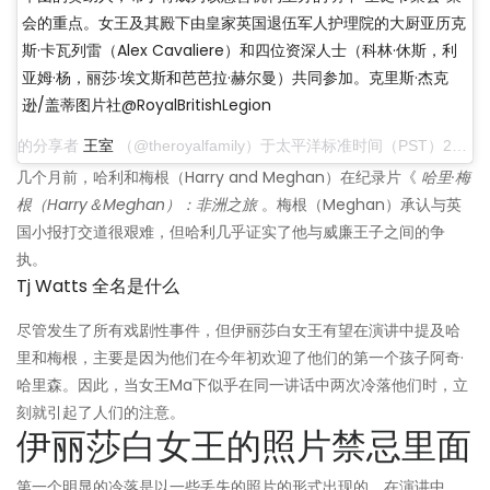
会的重点。女王及其殿下由皇家英国退伍军人护理院的大厨亚历克
斯·卡瓦列雷（Alex Cavaliere）和四位资深人士（科林·休斯，利
亚姆·杨，丽莎·埃文斯和芭芭拉·赫尔曼）共同参加。克里斯·杰克
逊/盖蒂图片社@RoyalBritishLegion
的分享者
王室
（@theroyalfamily）于太平洋标准时间（PST）2019年12月21日下午2:07
几个月前，哈利和梅根（Harry and Meghan）在纪录片《
哈里·梅
根（Harry＆Meghan）：非洲之旅
。梅根（Meghan）承认与英
国小报打交道很艰难，但哈利几乎证实了他与威廉王子之间的争
执。
Tj Watts 全名是什么
尽管发生了所有戏剧性事件，但伊丽莎白女王有望在演讲中提及哈
里和梅根，主要是因为他们在今年初欢迎了他们的第一个孩子阿奇·
哈里森。因此，当女王Ma下似乎在同一讲话中两次冷落他们时，立
刻就引起了人们的注意。
伊丽莎白女王的照片禁忌里面
第一个明显的冷落是以一些丢失的照片的形式出现的。在演讲中，