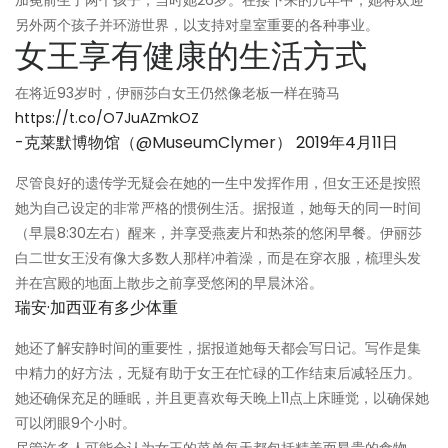
加冕前生了两个孩子，当时她26岁。在接下来的几年中，她将欢迎
另外两个孩子并环游世界，以支持对皇室重要的各种事业。
女王享有健康的生活方式
在将近93岁时，伊丽莎白女王仍然像老板一样在骑马
https://t.co/O7JuAZmkOZ
-克莱默博物馆（@MuseumClymer）
2019年4月11日
尽管良好的遗传学无疑会在她的一生中发挥作用，但女王还是按照
她为自己设定的非常严格的惯例生活。据报道，她每天的同一时间
（早晨8:30左右）醒来，并享受燕麦片和热茶的悠闲早餐。伊丽莎
白二世女王没有像大多数人那样冲着澡，而是在穿衣服，梳理头发
并在宫殿的地面上散步之前享受悠闲的早晨沐浴。
瑞安·加西亚有多少体重
她还了解安静时间的重要性，据报道她每天都会写日记。写作是集
中精力的好方法，无疑有助于女王在忙碌的工作结束后减轻压力。
她还确保充足的睡眠，并且更喜欢每天晚上11点上床睡觉，以确保她
可以闭眼9个小时。