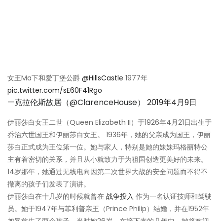
女王Ma下和爱丁堡公爵
@HillsCastle
1977年
pic.twitter.com/sE60F41Rgo
—克拉伦斯故居（@ClarenceHouse）
2019年4月9日
伊丽莎白女王二世（Queen Elizabeth II）于1926年4月21日出生于
乔治六世国王和伊丽莎白女王。 1936年，她的父亲成为国王，伊丽
莎白正式成为王位第一位。她与家人，特别是她的妹妹玛格丽特公
主有着密切的关系，并且从小就致力于为祖国创造更美好的未来。
14岁那年，她通过无线电向因第二次世界大战的安全问题而不得不
撤离的孩子们发表了演讲。
伊丽莎白在十几岁的时候就曾在
战争投入
作为一名认证技师和驾驶
员。她于1947年与菲利普亲王（Prince Philip）结婚，并在1952年