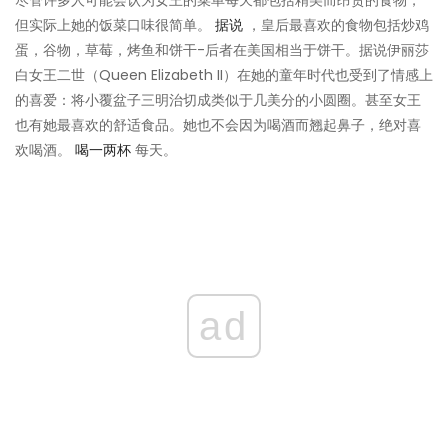
尽管许多人可能会认为女王的菜单每天都包括精美而昂贵的食物，
但实际上她的饭菜口味很简单。
据说
，皇后最喜欢的食物包括炒鸡
蛋，谷物，草莓，烤鱼和饼干-后者在美国相当于饼干。据说伊丽莎
白女王二世（Queen Elizabeth II）在她的童年时代也受到了情感上
的喜爱：将小覆盆子三明治切成类似于几美分的小圆圈。甚至女王
也有她最喜欢的舒适食品。她也不会因为喝酒而翘起鼻子，绝对喜
欢喝酒。
喝一两杯
每天。
ad