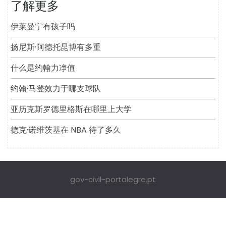
了解更多
伊莱曼宁有孩子吗
扬尼斯·阿德托昆博有多重
什么是约翰力净值
约翰·马登效力于哪支球队
亚历克斯罗德里格斯在哪里上大学
德克·诺维茨基在 NBA 待了多久
gov-civil-portalegre.pt