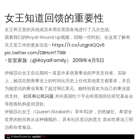
女王知道回馈的重要性
女王和王室的其他成员本周在英国各地进行了几次交战。
观看我们的Royal-Round Up视频，回顾一些时刻。在这里了解有
关王室工作的更多信息–
https://t.co/utgjraQQv5
pic.twitter.com/DBHcHT798I
-皇室家族（@RoyalFamily）
2019年4月5日
伊丽莎白女王在位期间一直是许多慈善事业的声音支持者。实际
上，她花在慈善事业上的时间比历史上任何其他君主都要多，并且
为她坚信的事业筹集了超过18亿美元。她特别喜欢为自己的事业提
供支持。
社区和公民问题
并向英国红十字会和英国癌症研究基金会
等慈善机构提供贷款。
伊丽莎白女王（Queen Elizabeth）享年92岁，仍然健壮。希望全
世界的粉丝将从这种慷慨的， 具有社区意识的君主 喜欢吃果冻三明
治和谷类食品。