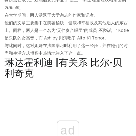
身份茁壮成长。双胞胎女儿毕业于
圣三一学院
在康涅狄格州回到
2015 年。
.
在大学期间，两人活跃于大学杂志的作家和记者。
他们的文章主要集中在美容秘诀、健康和幸福以及其他迷人的东西
上。同样，两人是一个名为“无伴奏合唱团”的成员
不和谐。
’ Katie
是乐队的女高音，而 Ashley 则演唱了 Alto 和 Tenor。
与此同时，这对姐妹在法国学习时利用了这一经验，并在她们的时
尚和生活方式博客中热情地注入了这一点。
琳达霍利迪 |有关系
比尔·贝
利奇克
ad