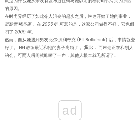
就是为什么她从来没有发布过任何与她以前的模特时代有关的东西
的原因。
在时尚界经历了如此令人沮丧的起步之后，琳达开始了她的事业，
蓝靛蓝精品店，
在
2005年
.可悲的是，这家公司做得不好，它也倒
闭了
2009 年。
然而，自从她遇到男友比尔·贝利奇克 (Bill Bellichick) 后，事情就变
好了。 NFL教练最近和她的妻子离婚了，
黛比，
而琳达正在和别人
约会。可两人瞬间就咔嚓了一声，其他人根本就无所谓了。
ad