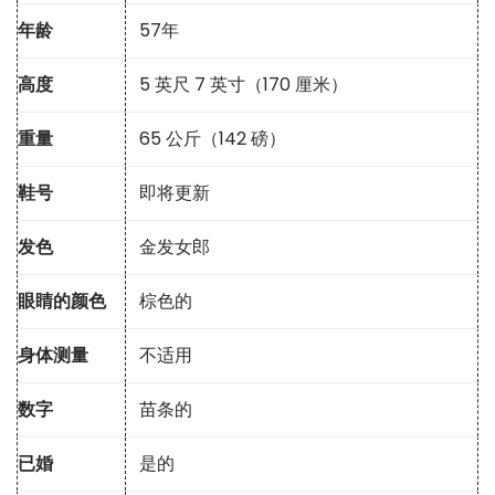
年龄
57年
高度
5 英尺 7 英寸（170 厘米）
重量
65 公斤（142 磅）
鞋号
即将更新
发色
金发女郎
眼睛的颜色
棕色的
身体测量
不适用
数字
苗条的
已婚
是的