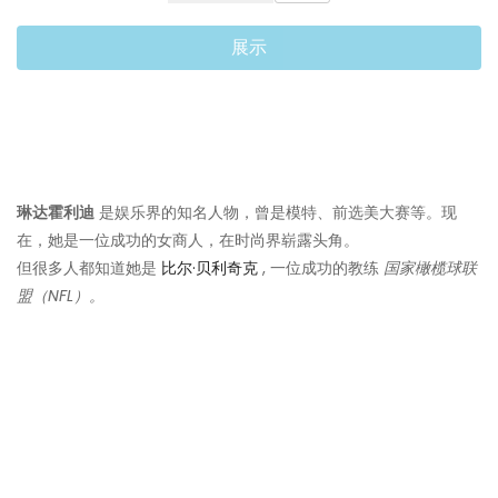
展示
琳达霍利迪
是娱乐界的知名人物，曾是模特、前选美大赛等。现
在，她是一位成功的女商人，在时尚界崭露头角。
但很多人都知道她是
比尔·贝利奇克
, 一位成功的教练
国家橄榄球联
盟（NFL）。