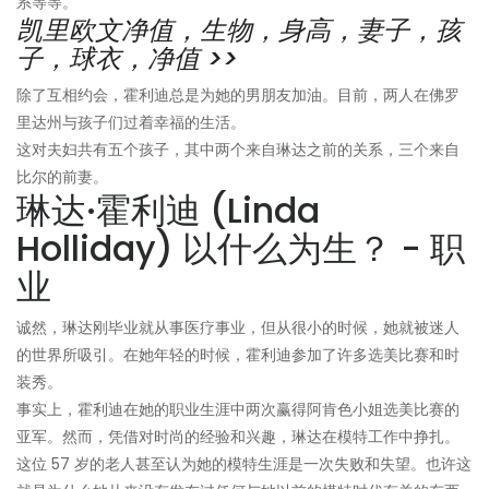
系等等。
凯里欧文净值，生物，身高，妻子，孩
子，球衣，净值 >>
除了互相约会，霍利迪总是为她的男朋友加油。目前，两人在佛罗
里达州与孩子们过着幸福的生活。
这对夫妇共有五个孩子，其中两个来自琳达之前的关系，三个来自
比尔的前妻。
琳达·霍利迪 (Linda
Holliday) 以什么为生？ - 职
业
诚然，琳达刚毕业就从事医疗事业，但从很小的时候，她就被迷人
的世界所吸引。在她年轻的时候，霍利迪参加了许多选美比赛和时
装秀。
事实上，霍利迪在她的职业生涯中两次赢得阿肯色小姐选美比赛的
亚军。然而，凭借对时尚的经验和兴趣，琳达在模特工作中挣扎。
这位 57 岁的老人甚至认为她的模特生涯是一次失败和失望。也许这