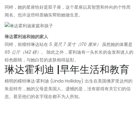
同样，她的星座恰好是双子座，这个星座以其智慧和外向的个性而
闻名。也许这些特质确实帮助她做生意。
琳达霍利迪和她的家人
同样，前模特琳达站在
5 英尺 7 英寸（170 厘米）
虽然她的体重是
65 公斤（142 磅）。
除此之外，霍利迪有一头长长的金发和迷人的
棕色眼睛，与她白皙的皮肤相得益彰。
琳达霍利迪 |早年生活和教育
精明的模特琳达·霍利迪 (Linda Holliday) 出生在美国佛罗里达州的
朱庇特市，她的父母是美国人。遗憾的是，没有获得有关它们的信
息。甚至他们的名字现在都不为人所知。