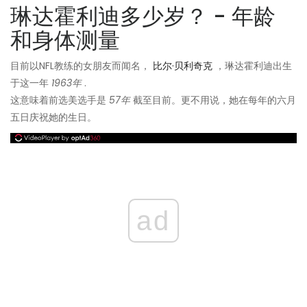
琳达霍利迪多少岁？ - 年龄
和身体测量
目前以NFL教练的女朋友而闻名，
比尔·贝利奇克
，琳达霍利迪出生
于这一年
1963年
.
这意味着前选美选手是
57年
截至目前。更不用说，她在每年的六月
五日庆祝她的生日。
ad