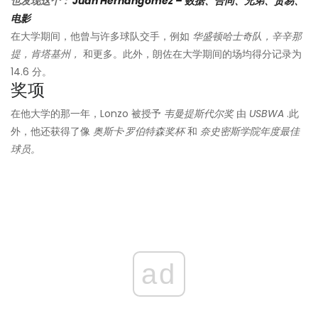
也发现这个：
Juan Hernangómez – 数据、合同、兄弟、贸易、
电影
在大学期间，他曾与许多球队交手，例如
华盛顿哈士奇队，辛辛那
提，肯塔基州，
和更多。此外，朗佐在大学期间的场均得分记录为
14.6 分。
奖项
在他大学的那一年，Lonzo 被授予
韦曼提斯代尔奖
由
USBWA
.此
外，他还获得了像
奥斯卡·罗伯特森奖杯
和
奈史密斯学院年度最佳
球员。
ad