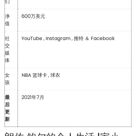
们
净
600万美元
值
社
YouTube
,
Instagram
,
推特 ＆
Facebook
交
媒
体
女
NBA 篮球卡
,
球衣
孩
最
2021年7月
后
更
新