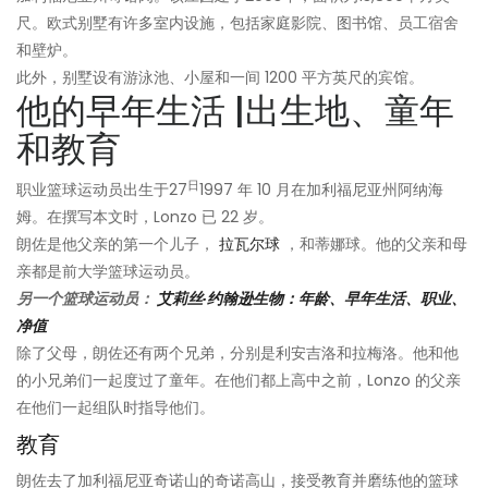
尺。欧式别墅有许多室内设施，包括家庭影院、图书馆、员工宿舍
和壁炉。
此外，别墅设有游泳池、小屋和一间 1200 平方英尺的宾馆。
他的早年生活 |出生地、童年
和教育
日
职业篮球运动员出生于27
1997 年 10 月在加利福尼亚州阿纳海
姆。在撰写本文时，Lonzo 已 22 岁。
朗佐是他父亲的第一个儿子，
拉瓦尔球
，和蒂娜球。他的父亲和母
亲都是前大学篮球运动员。
另一个篮球运动员：
艾莉丝·约翰逊生物：年龄、早年生活、职业、
净值
除了父母，朗佐还有两个兄弟，分别是利安吉洛和拉梅洛。他和他
的小兄弟们一起度过了童年。在他们都上高中之前，Lonzo 的父亲
在他们一起组队时指导他们。
教育
朗佐去了加利福尼亚奇诺山的奇诺高山，接受教育并磨练他的篮球