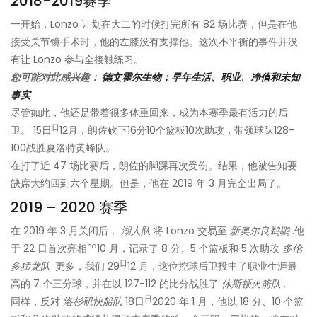
2018-2019赛季
一开始，Lonzo 计划在大二的时候打完所有 82 场比赛，但是在他
接受关节镜手术时，他的左膝没有支撑他。这次不平衡的事件并没
有让 Lonzo 参与全接触练习。
您可能对此感兴趣：
德文霍尔生物：早年生活、职业、净值和未知
事实
尽管如此，他还是带着很多体重回来，成为本赛季最有活力的后
日
卫。 15日
12月，朗佐砍下16分10个篮板10次助攻，带领球队128-
100战胜夏洛特黄蜂队。
在打了近 47 场比赛后，朗佐的脚踝再次受伤。结果，他被告知要
缺席大约四到六个星期。但是，他在 2019 年 3 月完全出局了。
2019 – 2020 赛季
在 2019 年 3 月关闭后，
湖人队
将 Lonzo 交易至
新奥尔良鹈鹕
.他
nd
于 22 日首次亮相
10 月，记录了 8 分、5 个篮板和 5 次助攻
多伦
日
多猛龙队
.更多，我们 29
12 月，这位控球后卫投中了职业生涯最
高的 7 个三分球，并在以 127-112 的比分战胜了
休斯顿火箭队
.
日
同样，反对
洛杉矶快船队
18日
2020 年 1 月，他以 18 分、10 个篮