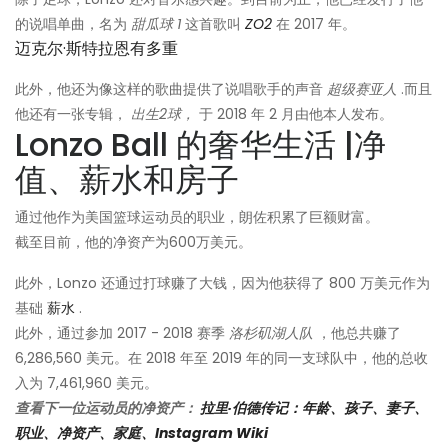
的说唱单曲，名为
甜瓜球 1
这首歌叫
ZO2
在 2017 年。
迈克尔·斯特拉恩有多重
此外，他还为像这样的歌曲提供了说唱歌手的声音
超级赛亚人
.而且
他还有一张专辑，
出生2球，
于 2018 年 2 月由他本人发布。
Lonzo Ball 的奢华生活 |净
值、薪水和房子
通过他作为美国篮球运动员的职业，朗佐积累了巨额财富。
截至目前，他的净资产为600万美元。
此外，Lonzo 还通过打球赚了大钱，因为他获得了 800 万美元作为
基础
薪水
.
此外，通过参加 2017 - 2018 赛季
洛杉矶湖人队
，他总共赚了
6,286,560 美元。在 2018 年至 2019 年的同一支球队中，他的总收
入为 7,461,960 美元。
查看下一位运动员的净资产：
拉里·伯德传记：年龄、孩子、妻子、
职业、净资产、家庭、Instagram Wiki