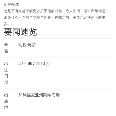
朗佐·鲍尔
您是否有兴趣了解更多关于他的成就、个人生活、净资产等信息？
那为什么不查看全文呢？但是，在此之前，不要忘记快速了解事
实。
要闻速览
全
朗佐·鲍尔
名
日
出
27
1997 年 10 月
生
日
期
出
加利福尼亚州阿纳海姆
生
地