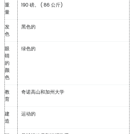
重
190 磅。 ( 86 公斤)
量
发
黑色的
色
眼
绿色的
睛
的
颜
色
教
奇诺高山和加州大学
育
建
运动的
造