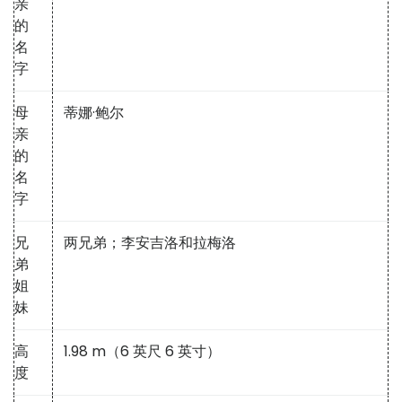
亲
的
名
字
母
蒂娜·鲍尔
亲
的
名
字
兄
两兄弟；李安吉洛和拉梅洛
弟
姐
妹
高
1.98 m（6 英尺 6 英寸）
度