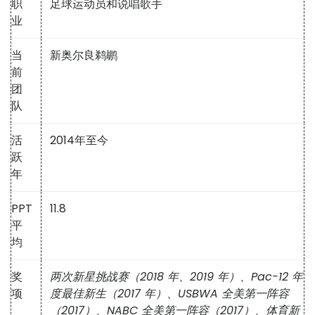
职
足球运动员和说唱歌手
业
当
新奥尔良鹈鹕
前
团
队
活
2014年至今
跃
年
PPT
11.8
平
均
奖
两次新星挑战赛（2018 年、2019 年）、Pac-12 年
项
度最佳新生（2017 年）、USBWA 全美第一阵容
（2017）、NABC 全美第一阵容（2017）、体育新