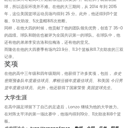
球，所以适应环境并不难。在他的大三期间，从 2014 年到 2015
年，这位美国篮球运动员场均得到 25 分。此外，他还得到11个篮
板、9.1次助攻、5次盖帽和5次抢断。
同样，在他大四的时候，他贡献了他的团队领先优势，创造了 35-0
的战绩。球队和朗佐也被评为全国共识第一的球队。在球队中，他
还有他的弟弟李安吉洛和拉梅洛，还有他的堂兄。
而隆佐在他的大四赛季有场均23.9分、11.3个篮板和11.7次助攻的三双
记录。
奖项
在他的高中三年级和四年级期间，他获得了许多奖项，包括，
奈史
密斯预备队年度最佳球员、摩根伍顿年度最佳球员、
和美国
今日男
篮年度最佳球员。
此外，他还获得了国家荣誉
美国篮球先生。
大学生涯
在高中踢足球留下了自己的足迹后，Lonzo 继续为他的大学效力。
在对阵太平洋的第一场比赛中，他场均得到19分、11次助攻和8个篮
板。