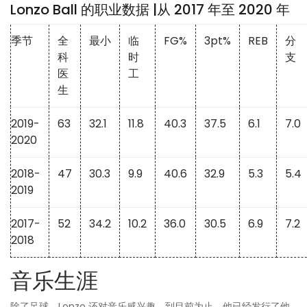
Lonzo Ball 的职业数据 |从 2017 年至 2020 年
季节
全
最小
临
FG%
3pt%
REB
分
科
时
支
医
工
生
2019-
63
32.1
11.8
40.3
37.5
6.1
7.0
2020
2018-
47
30.3
9.9
40.6
32.9
5.3
5.4
2019
2017-
52
34.2
10.2
36.0
30.5
6.9
7.2
2018
音乐生涯
除了足球，Lonzo 还对音乐感兴趣。到目前为止，他已经发行了他