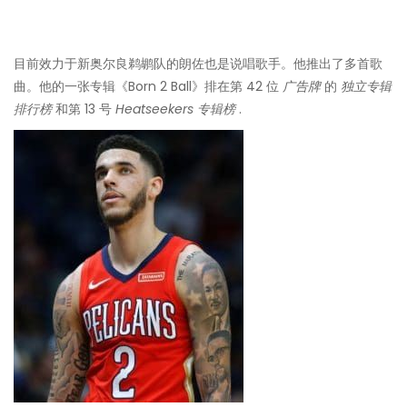
目前效力于新奥尔良鹈鹕队的朗佐也是说唱歌手。他推出了多首歌
曲。他的一张专辑《Born 2 Ball》排在第 42 位
广告牌
的
独立专辑
排行榜
和第 13 号
Heatseekers 专辑榜
.