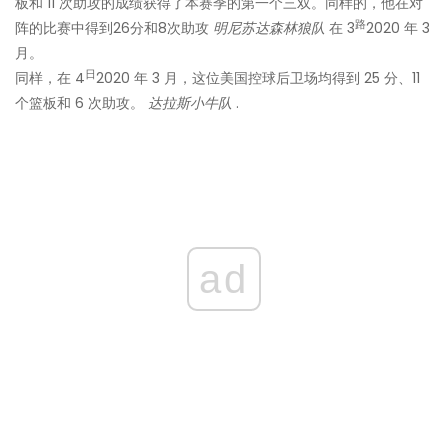
板和 11 次助攻的成绩获得了本赛季的第一个三双。同样的，他在对
路
阵的比赛中得到26分和8次助攻
明尼苏达森林狼队
在 3
2020 年 3
月。
日
同样，在 4
2020 年 3 月，这位美国控球后卫场均得到 25 分、11
个篮板和 6 次助攻。
达拉斯小牛队
.
ad