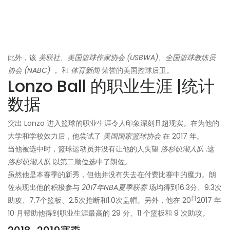
此外，该
美联社、美国篮球作家协会 (USBWA)、全国篮球教练员
协会 (NABC)
， 和
体育新闻
荣誉的美国控球后卫。
Lonzo Ball 的职业生涯 |统计
数据
突出 Lonzo 进入篮球的职业生涯令人印象深刻且超现实。在为他的
大学和学校效力后，他尝试了
美国国家篮球协会
在 2017 年。
当他被选中时，篮球运动员并没有让他的人失望
洛杉矶湖人队
.这
洛杉矶湖人队
以第二顺位选中了朗佐。
虽然他是本赛季的新秀，但他并没有失去在付费比赛中的魔力。朗
佐表现出他的积极参与
2017年NBA夏季联赛
场均得到16.3分、9.3次
日
助攻、7.7个篮板、2.5次抢断和1.0次盖帽。另外，他在 20
2017 年
10 月帮助他得到职业生涯最高的 29 分、11 个篮板和 9 次助攻。