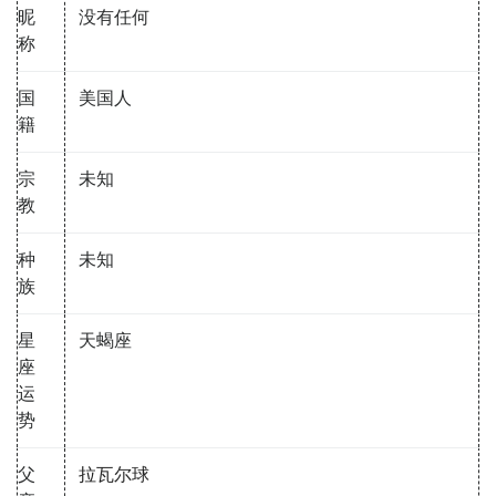
昵
没有任何
称
国
美国人
籍
宗
未知
教
种
未知
族
星
天蝎座
座
运
势
父
拉瓦尔球