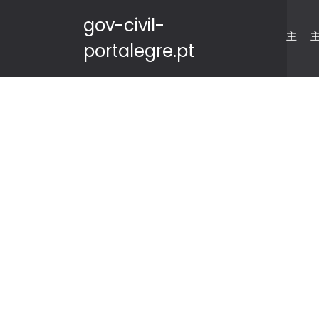
gov-civil-
主
portalegre.pt