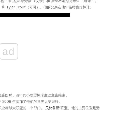
.他生来
杰夫·特劳特
（父亲）和
黛比布索尼克鳟鱼
（母亲）。
 Tyler Trout（哥哥）。
他的父亲在他年轻时也打棒球。
ad
盖受伤时，四年的小联盟棒球生涯宣告结束。
2008 年参加了他们的世界大赛游行。
这是美国职业棒球大联盟的一个部门。
贝比鲁斯
联盟。他的主要位置是游