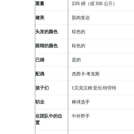
重量
235 磅（或 106 公斤）
健美
肌肉发达
头发的颜色
棕色的
眼睛的颜色
棕色的
已婚
是的
配偶
杰西卡·考克斯
孩子们
1;贝克汉姆·亚伦·特劳特
职业
棒球选手
在团队中的位
中外野手
置