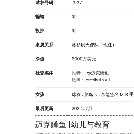
球衣号码
# 27
蝙蝠
对
投掷
对
隶属关系
洛杉矶天使队（现任）
净值
6000万美元
社交媒体
推特：
@迈克鳟鱼
微博：
@miketrout
女孩
球衣
,
菜鸟卡
,
亲笔签名 MLB 
最后更新
2021年7月
迈克鳟鱼 |幼儿与教育