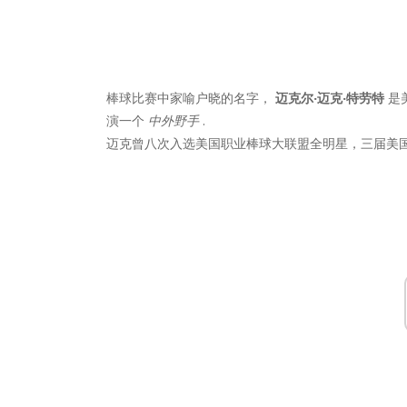
棒球比赛中家喻户晓的名字，
迈克尔·迈克·特劳特
是
演一个
中外野手
.
迈克曾八次入选美国职业棒球大联盟全明星，三届美国联盟