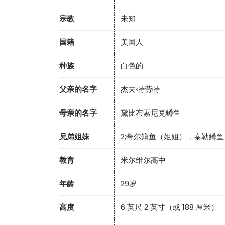
宗教
未知
国籍
美国人
种族
白色的
父亲的名字
杰夫·特劳特
母亲的名字
黛比布索尼克鳟鱼
兄弟姐妹
2;蒂尔鳟鱼（姐姐），泰勒鳟
教育
米尔维尔高中
年龄
29岁
高度
6 英尺 2 英寸（或 188 厘米）