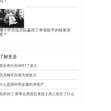
吗？
哪个甲壳虫乐队赢得了单项歌手的格莱美
奖？
了解更多
雷吉布什在nfl打了多久
贝克梅菲尔德为谁效力
什么是斯科蒂皮蓬的净资产
克莉丝汀·莱希在美国忍者战士身上发生了什么