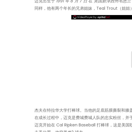
迈克出生于
1991 年 8 月 7 日
在
美国新泽西州韦恩兰
同样，他有两个年长的兄弟姐妹，Teal Trout（姐姐）和
杰夫在特拉华大学打棒球。当他的足底筋膜撕裂和膝
在成长过程中，迈克是费城费城人队的忠实粉丝，并于 
迈克开始在 Cal Ripken Baseball 打棒球，