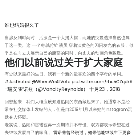
谁也结婚很久了
当涉及到时尚时，活泼是一个大摇大摆，而她的突显选择当然也属
于这一类。这
一个简单的忙
演员 穿着淡黄色的闪闪发光的衣服，似
乎是在向丈夫展示自己的腹部的同时，向丈夫的动画角色致敬。
他们以前说过关于扩大家庭
有史以来最好的生日。我有一个新的最喜欢的四个字母的单词。
#JustVoted
@WhenWeAllVote
pic.twitter.com/rhc5CZqdk9
-瑞安·雷诺兹（@VancityReynolds）
十月23，2018
回想起来，我们大概应该知道热闹的东西藏起来了。她通常不是经
常在社交媒体上发帖的人，但是自2019年1月以来她的Instagram沉
默令人怀疑。
老实说，热闹和雷诺兹再一次期待并不奇怪。双方都表示希望在过
去继续发展自己的家庭，
雷诺兹曾经说过，如果他能继续生下更多