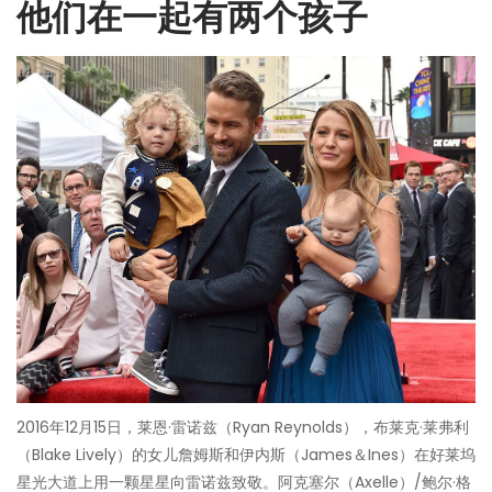
他们在一起有两个孩子
2016年12月15日，莱恩·雷诺兹（Ryan Reynolds），布莱克·莱弗利
（Blake Lively）的女儿詹姆斯和伊内斯（James＆Ines）在好莱坞
星光大道上用一颗星星向雷诺兹致敬。阿克塞尔（Axelle）/鲍尔·格