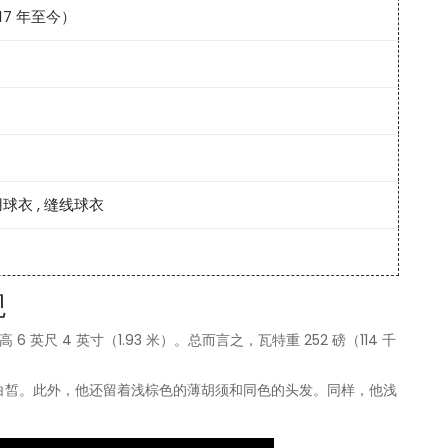
17 年至今）
用球衣
,
缝线球衣
观
英尺 4 英寸（1.93 米）。总而言之，瓦特重 252 磅（114 千
白皙。此外，他还留着浅棕色的薄胡须和同色的头发。同样，他浅