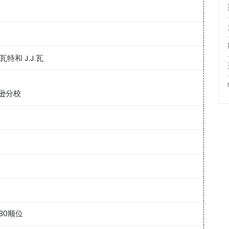
·瓦特和
J.J.瓦
逊分校
30顺位