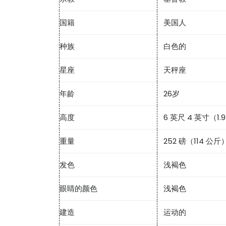
国籍
美国人
种族
白色的
星座
天秤座
年龄
26岁
高度
6 英尺 4 英寸（1.
重量
252 磅（114 公斤
发色
浅褐色
眼睛的颜色
浅褐色
建造
运动的