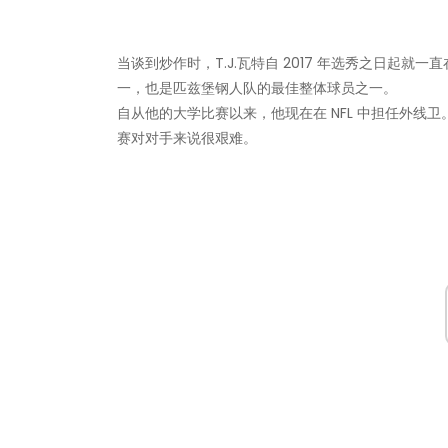
当谈到炒作时，T.J.瓦特自 2017 年选秀之日起
一，也是匹兹堡钢人队的最佳整体球员之一。
自从他的大学比赛以来，他现在在 NFL 中担任外
赛对对手来说很艰难。