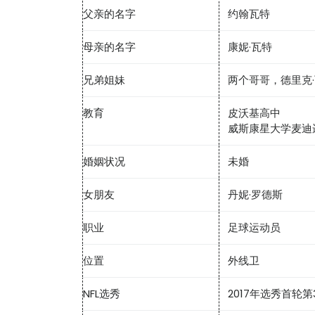
父亲的名字
约翰瓦特
母亲的名字
康妮·瓦特
兄弟姐妹
两个哥哥，德里克
教育
皮沃基高中
威斯康星大学麦迪
婚姻状况
未婚
女朋友
丹妮·罗德斯
职业
足球运动员
位置
外线卫
NFL选秀
2017年选秀首轮第