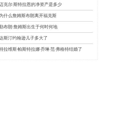
迈克尔·斯特拉恩的净资产是多少
为什么詹姆斯布朗离开福克斯
勒布朗·詹姆斯出生于何时何地
达斯汀约翰逊儿子多大了
特拉维斯·帕斯特拉娜·乔琳·范·弗格特结婚了