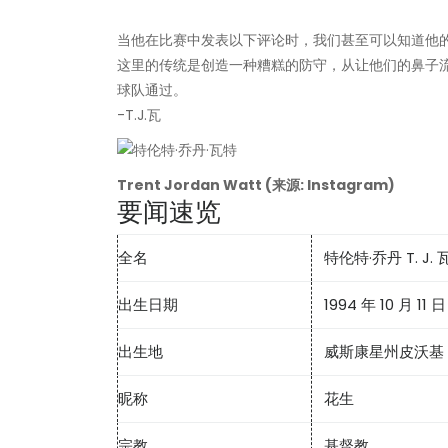
当他在比赛中发表以下评论时，我们甚至可以知道他
这里的传统是创造一种糟糕的防守，从让他们的鼻子流
球队通过。
-T.J.瓦
Trent Jordan Watt (来源: Instagram)
要闻速览
全名
特伦特·乔丹 T. J. 
出生日期
1994 年 10 月 11 日
出生地
威斯康星州皮沃基
昵称
花生
宗教
基督教