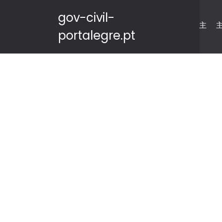
gov-civil-
主
portalegre.pt