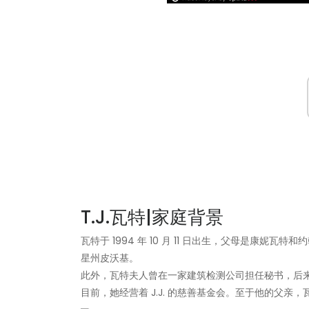
T.J.瓦特|家庭背景
瓦特于 1994 年 10 月 11 日出生，父母是康妮瓦
星州皮沃基。
此外，瓦特夫人曾在一家建筑检测公司担任秘书，后
目前，她经营着 J.J. 的慈善基金会。至于他的父亲，