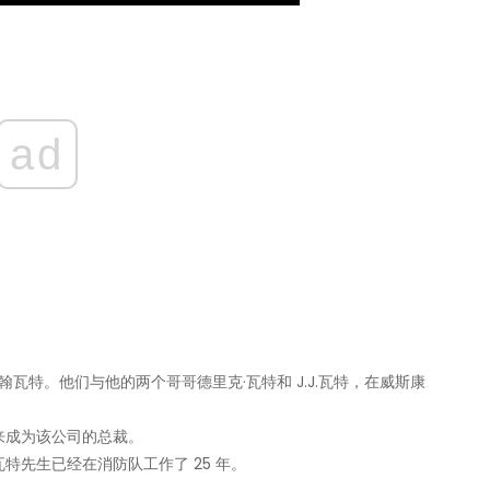
ad
特和约翰瓦特。他们与他的两个哥哥德里克·瓦特和 J.J.瓦特，在威斯康
来成为该公司的总裁。
瓦特先生已经在消防队工作了 25 年。