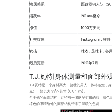
隶属关系
匹兹堡钢人队（20
活跃年
2014年至今
净值
1000万美元
社交媒体
Instagram
,
推特
女孩
球衣
,
足球卡
,
备
最后更新
2021年7月
T.J.瓦特|身体测量和面部外
T.J.瓦特是一个身材高大、健壮的男人，体格破烂，身高 6 
1
克），臂长为 33
⁄
英寸 (0.84 m)。
8
至于他的面部结构，瓦特有一张略呈矩形的脸，肤色
棕色的眼睛给他的面部结构带来了温暖的色调。