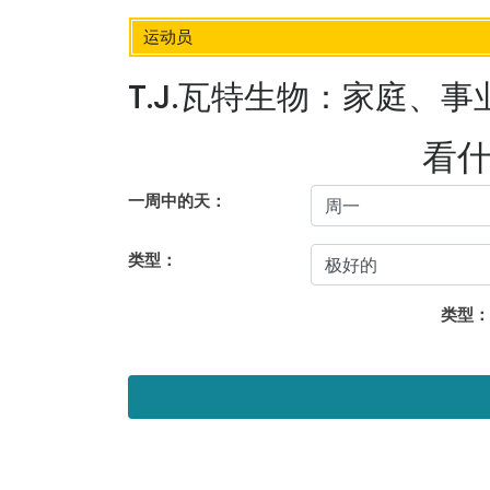
运动员
T.J.瓦特生物：家庭、
看
一周中的天：
类型：
类型