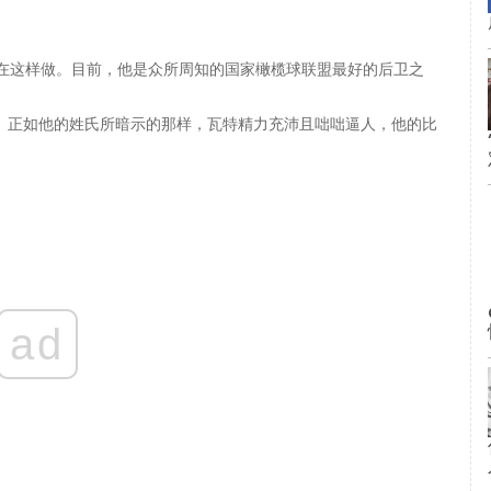
就一直在这样做。目前，他是众所周知的国家橄榄球联盟最好的后卫之
线卫。正如他的姓氏所暗示的那样，瓦特精力充沛且咄咄逼人，他的比
ad