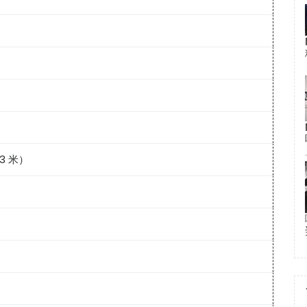
93 米）
）