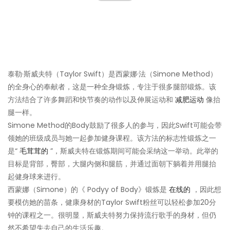
泰勒·斯威夫特（Taylor Swift）是西蒙娜·法（Simone Method）
的全身心的奉献者，这是一种全身锻炼，专注于很多腿部锻炼。该
方法结合了许多舞蹈和快节奏的动作以及伸展运动和
减肥运动
像抬
腿一样。
Simone Method的Body鼓励了很多人的参与，因此Swift可能会带
领她的班级成员与她一起参加健身课程。该方法的标志性锻炼之一
是“
毛茸茸的
”，斯威夫特在锻炼期间可能会采纳这一举动。此举的
目标是背部，臀部，大腿内侧和腿筋，并通过面朝下躺着并用腿抬
起健身球来进行。
西蒙娜（Simone）的《 Podyy of Body》锻炼是
在线的
，因此想
要模仿她的苗条，健康身材的Taylor Swift粉丝可以轻松参加20分
钟的课程之一。很明显，斯威夫特努力保持流行歌手的身材，但仍
然不希望失去自己的生活乐趣。