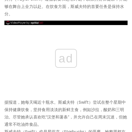
够在舞台上全力以赴。在饮食方面，斯威夫特的首要任务是保持水
分。
ad
据报道，她每天喝近十瓶水。斯威夫特（Swift）尝试在整个星期中
保持健康饮食，坚持食用淡淡的新鲜主食，例如沙拉，酸奶和三明
治。尽管她承认喜欢吃“汉堡和薯条”，并允许自己在周末沉迷，但她
通常不吃油炸食品。
斯威夫特（Swift）也是星巴克（Starbucks）的恶魔，她整周都在