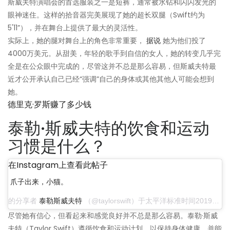
斯威夫特演唱会的首选服装之一是短裤，通常被水钻和闪闪发光的
眼神迷住。这样的拾音器完美展现了她的超长双腿（Swift约为
5'11”），并在舞台上提供了最大的灵活性。
实际上，她的腿对舞台上的角色非常重要，
据说
她为他们投了
4000万美元。从甜美，年轻的歌手到自信的女人，她的转变几乎完
全是在公众眼中完成的，尽管这并不总是那么容易，但斯威夫特最
近才公开承认自己已经“强调”自己的身体或其他其他人可能会想到
她。
德里克·罗斯赚了多少钱
泰勒·斯威夫特的饮食和运动
习惯是什么？
在Instagram上查看此帖子
爪子出来，小猫。
的分享者
泰勒斯威夫特
（@taylorswift）于太平洋标准时间2019年12月16日晚上8:13
尽管她有信心，但看起来和感觉良好并不总是那么容易。泰勒·斯威
夫特（Taylor Swift）遵循饮食和运动计划，以保持身体健康，并能