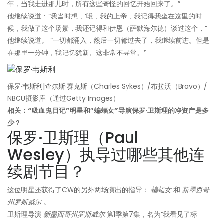
年，当我走进那儿时，所有这些奇怪的回忆开始回来了。”
他继续说道：“我当时想，‘哦，我的上帝，我记得我坐在这里的时
候，我做了这个场景，我还记得和伊恩（萨默海尔德）谈过这个，”
他继续说道。 “一切都涌入，然后一切都过去了，我继续前进。但是
在那里一分钟，我记忆犹新。这非常不寻常。”
保罗·韦斯利|查尔斯·赛克斯（Charles Sykes）/布拉沃（Bravo）/
NBCU摄影库（通过Getty Images）
相关：“吸血鬼日记”明星和“蝙蝠女”导演保罗·卫斯理的净资产是多
少？
保罗·卫斯理（Paul
Wesley）执导过哪些其他连
续剧节目？
这位明星还获得了CW的另外两场演出的指导：
蝙蝠女
和
新墨西哥
州罗斯威尔
。
卫斯理导演
新墨西哥州罗斯威尔
第1季第7集，名为“我看见了标