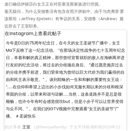
迷们确信伊丽莎白女王正在对苏塞克斯家族进行挖掘。
毫无疑问，为什么安德鲁没有包含在照片拼贴中。由于与杰弗里·爱
泼斯坦（Jeffrey Epstein）有争议的关系，安德鲁（Andrew）最
近辞去了王室职务。
在Instagram上查看此帖子
今年是D日的75周年纪念日，在今天的女王圣诞节广播中，女王
Ma下反映了这一纪念活动。 “在那场决定性战争的七十五周年纪念
日，本着和解的真正精神，那些曾经宣誓就职的敌人在海峡两岸进
行友好的纪念活动，将过去的分歧抛在身后。 “通过愿意抛弃过去
的分歧并携手前进，我们荣幸地为曾经以巨大代价为我们赢得的自
由和民主表示敬意。” 。谈到耶稣的一生和和解的重要性女王说：
“……在信仰和希望上迈出的小步伐如何克服长期以来的分歧和根深
蒂固的分歧，以带来和谐与谅解……当然，这条道路并不是总是很
顺畅，也许今年有时会感觉很坎but，但是小步子可以让世界变得
与众不同。” 。在我们的IGTV视频中完整观看“女王的圣诞节”广
播。 ＃圣诞快乐
的分享者
王室
（@theroyalfamily）于太平洋标准时间2019年12月25日上午7:23