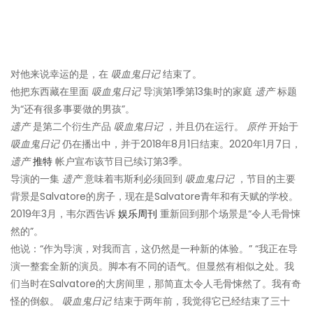
对他来说幸运的是，在
吸血鬼日记
结束了。
他把东西藏在里面
吸血鬼日记
导演第1季第13集时的家庭
遗产
标题
为“还有很多事要做的男孩”。
遗产
是第二个衍生产品
吸血鬼日记
，并且仍在运行。
原件
开始于
吸血鬼日记
仍在播出中，并于2018年8月1日结束。2020年1月7日，
遗产
推特
帐户宣布该节目已续订第3季。
导演的一集
遗产
意味着韦斯利必须回到
吸血鬼日记
，节目的主要
背景是Salvatore的房子，现在是Salvatore青年和有天赋的学校。
2019年3月，韦尔西告诉
娱乐周刊
重新回到那个场景是“令人毛骨悚
然的”。
他说：“作为导演，对我而言，这仍然是一种新的体验。” “我正在导
演一整套全新的演员。脚本有不同的语气。但显然有相似之处。我
们当时在Salvatore的大房间里，那简直太令人毛骨悚然了。我有奇
怪的倒叙。
吸血鬼日记
结束于两年前，我觉得它已经结束了三十