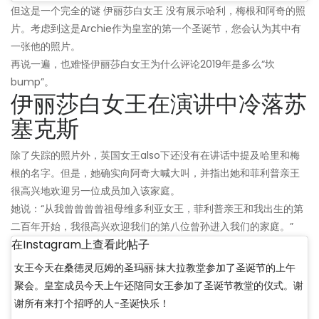
但这是一个完全的谜 伊丽莎白女王 没有展示哈利，梅根和阿奇的照
片。考虑到这是Archie作为皇室的第一个圣诞节，您会认为其中有
一张他的照片。
再说一遍，也难怪伊丽莎白女王为什么评论2019年是多么“坎
bump”。
伊丽莎白女王在演讲中冷落苏
塞克斯
除了失踪的照片外，英国女王also下还没有在讲话中提及哈里和梅
根的名字。但是，她确实向阿奇大喊大叫，并指出她和菲利普亲王
很高兴地欢迎另一位成员加入该家庭。
她说：“从我曾曾曾曾祖母维多利亚女王，菲利普亲王和我出生的第
二百年开始，我很高兴欢迎我们的第八位曾孙进入我们的家庭。”
在Instagram上查看此帖子
女王今天在桑德灵厄姆的圣玛丽·抹大拉教堂参加了圣诞节的上午
聚会。皇室成员今天上午还陪同女王参加了圣诞节教堂的仪式。谢
谢所有来打个招呼的人-圣诞快乐！