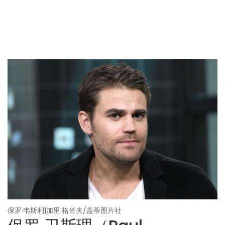
保罗·韦斯利|加里·格肖夫/盖蒂图片社