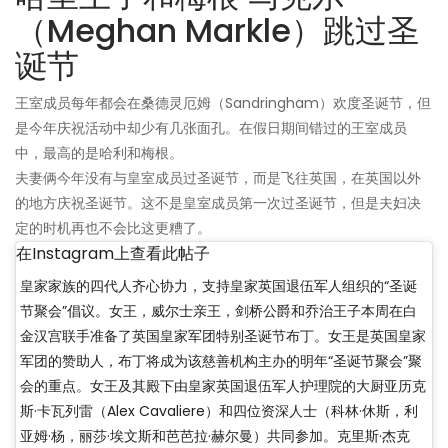
（Meghan Markle）跳过圣
诞节
王室成员每年都会在桑德灵厄姆（Sandringham）欢度圣诞节，但
是今年庆祝活动中却少有几张面孔。在假日期间错过的王室成员
中，最高的是哈利和梅根。
夫妻俩今年没有与皇室成员过圣诞节，而是飞往英国，在英国以外
的地方庆祝圣诞节。这不是皇室成员第一次过圣诞节，但是夫妇决
定的时机再也不会比这更糟了。
在Instagram上查看此帖子
皇家家族的四代人齐心协力，支持皇家英国退伍军人组织的“圣诞
节聚会”倡议。女王，威尔士亲王，剑桥公爵和乔治王子本周在白
金汉宫联手准备了英国皇家军团特别圣诞节布丁。女王是英国皇家
军团的赞助人，布丁将成为该慈善机构主办的明年“圣诞节聚会”聚
会的重点。女王及其殿下由皇家英国退伍军人护理院的大厨亚历克
斯·卡瓦列雷（Alex Cavaliere）和四位资深人士（科林·休斯，利
亚姆·杨，丽莎·埃文斯和芭芭拉·赫尔曼）共同参加。克里斯·杰克