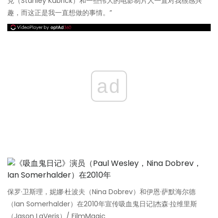
克（Stanley Kubrick）和一些伟大的电影制片人一直对我很感兴
趣，而这正是我一直想做的事情。”
ad
保罗·卫斯理，妮娜·杜波夫（Nina Dobrev）和伊恩·萨默海尔德
（Ian Somerhalder）在2010年宣传吸血鬼日记|杰森·拉维里斯
（Jason LaVeris）/ FilmMagic