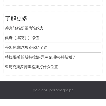
了解更多
德克·诺维茨基为谁效力
佩奇（摔跤手）净值
蒂姆·哈塞尔贝克嫁给了谁
特拉维斯·帕斯特拉娜·乔琳·范·弗格特结婚了
亚历克斯罗德里格斯打什么位置
gov-civil-portalegre.pt