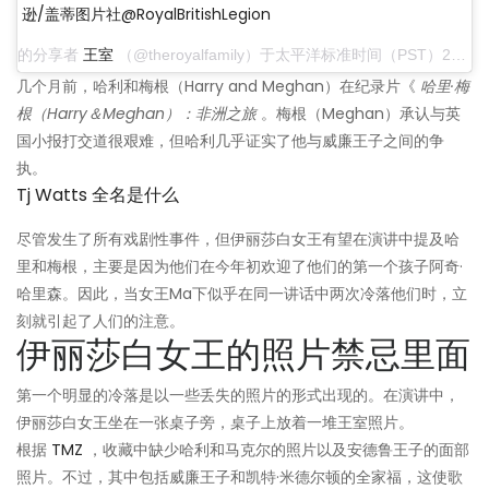
逊/盖蒂图片社@RoyalBritishLegion
的分享者
王室
（@theroyalfamily）于太平洋标准时间（PST）2019年12月21日下午2:07
几个月前，哈利和梅根（Harry and Meghan）在纪录片《
哈里·梅
根（Harry＆Meghan）：非洲之旅
。梅根（Meghan）承认与英
国小报打交道很艰难，但哈利几乎证实了他与威廉王子之间的争
执。
Tj Watts 全名是什么
尽管发生了所有戏剧性事件，但伊丽莎白女王有望在演讲中提及哈
里和梅根，主要是因为他们在今年初欢迎了他们的第一个孩子阿奇·
哈里森。因此，当女王Ma下似乎在同一讲话中两次冷落他们时，立
刻就引起了人们的注意。
伊丽莎白女王的照片禁忌里面
第一个明显的冷落是以一些丢失的照片的形式出现的。在演讲中，
伊丽莎白女王坐在一张桌子旁，桌子上放着一堆王室照片。
根据
TMZ
，收藏中缺少哈利和马克尔的照片以及安德鲁王子的面部
照片。不过，其中包括威廉王子和凯特·米德尔顿的全家福，这使歌