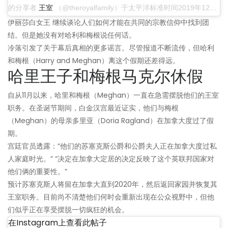
的分享者
王室
（@theroyalfamily）于太平洋标准时间2019年12月25日上午6:17
伊丽莎白女王 继续谈论人们如何才能在共同的宗教信仰中找到团
结。但是她没有对哈利和梅根说任何话。
冷落引发了关于幕后真相的更多谣言。尽管报道不断流传，但哈利
和梅根（Harry and Meghan）离这个假期还差得远。
哈里王子和梅根马克尔休假
自从11月以来，哈里和梅根（Meghan）一直在急需摆脱他们的王室
职务。在圣诞节期间，白金汉宫最近证实，他们与梅根
（Meghan）的母亲多里亚（Doria Ragland）在加拿大度过了假
期。
宫廷官员透露：“他们的苏塞克斯公爵和公爵夫人正在加拿大度过私
人家庭时光。” “决定在加拿大定居的决定反映了这个英联邦国家对
他们俩的重要性。”
预计苏塞克斯人将留在加拿大直到2020年，然后返回家园并恢复其
王室职务。目前尚不清楚他们何时会重新出现在公众视野中，但他
们似乎正在享受摆脱一切疯狂的机会。
在Instagram上查看此帖子