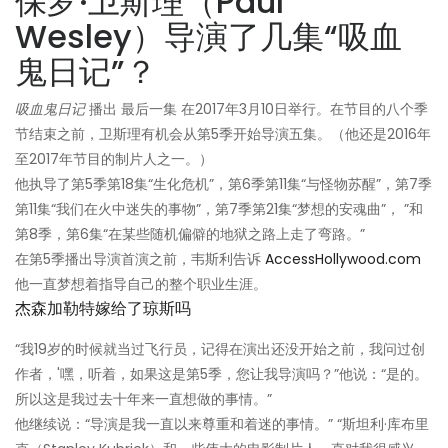
保罗·卫斯理（Paul
Wesley）导演了几集“吸血
鬼日记”？
吸血鬼日记
播出 最后一集 在2017年3月10日举行。在节目的八个季
节结束之前，卫斯理有机会从第5季开始导演五集。（他还是2016年
至2017年节目的制片人之一。）
他执导了第5季第18集“生化危机”，第6季第11集“与怪物苏醒”，第7季
第11集“我们在火中迷失的事物”，第7季第21集“梦想的安魂曲”， ”和
第8季，第6集“在某些随机偏僻的地狱之路上走了弯路。”
在第5季播出导演首演之前，韦斯利告诉
AccessHollywood.com
他一直梦想着指导自己的整个职业生涯。
杰森加勒特嫁给了琼斯吗
“我19岁的时候就当过飞行员，记得在演出还没开始之前，我问过创
作者，'嘿，听着，如果这是第5季，您让我导演吗？”他说：“是的。
所以这是我过去十年来一直想做的事情。”
他继续说：“导演是我一直以来尊重和着迷的事情。” “斯坦利·库布里