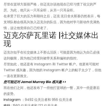
尽管在篮球方面很严格，但迈克尔说他现在已经习惯了祖父的严
厉。为此，他只从一只耳朵听，从另一只耳朵听。
在承受了巨大的压力和期待之后，迈克·克日舍夫斯基仍然表示，每
支球队都会很高兴加入迈克尔的队伍，因为他对学习新动作充满热
情，这让他觉得自己已经老了。
迈克尔萨瓦里诺 |社交媒体出
现
迈克尔似乎在社交媒体上不那么活跃；可能是因为他认为自己必须
达到极限，因为他已经受到裙带关系和偏袒的指控。
尽管如此，他还是有 Instagram 和 Twitter 帐户。他更有可能对
Twitter 感兴趣，因为他的 Instagram 帐户上的帖子太少了，但他
一直在更新推文。
您可能还对 Jamal Murray Bio 感兴趣 >>
而在他们之间，他还发布了一些他打篮球的一瞥，其中一些是赛后
的姿势。
Instagram
：9492 位关注者和 956 位关注者
推特
: 1560 位关注者和 122 位关注者