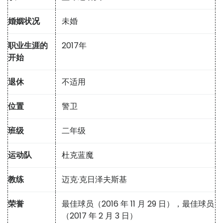
婚姻状况
未婚
职业生涯的
2017年
开始
退休
不适用
位置
警卫
班级
二年级
运动队
杜克蓝魔
教练
迈克·克日泽夫斯基
荣誉
最佳球员（2016 年 11 月 29 日），最佳球员
（2017 年 2 月 3 日）