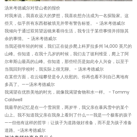
汤米考德威尔对登山者的报价
对我来说，我喜欢远大的梦想，我喜欢想办法成为一名探险家。这
些天，似乎所有东西都被填充并带有警告标签。 - 汤米考德威尔
我倾向于通过双筒望远镜来看待生活，我专注于某些事情并排除其
余的事情。 - 汤米考德威尔
当我还很年轻的时候，我们正在徒步爬上科罗拉多州 14,000 英尺的
山峰。你知道，在我十几岁的时候，我们去了玻利维亚，爬上了阿
尔卑斯山最高的山峰。你知道，那些经历是如此令人兴奋，以至于
当我回到学校时，我实际上很无聊。 - 汤米考德威尔
在某些方面，在云端攀登是令人欣慰的。你再也看不到自己离地有
多高了。——汤米考德威尔
我渴望在优胜美地的时光，就像我渴望食物和水一样。 - Tommy
Caldwell
我最早的记忆是在一个雪洞里，两岁半，我父亲在暴风雪中的某个
山上。我不知道我父亲在我身上看到了什么——我是一个极客的孩子
——但他有这样的哲学：让孩子为道路做好准备，而不是为孩子准备
道路。-汤米考德威尔