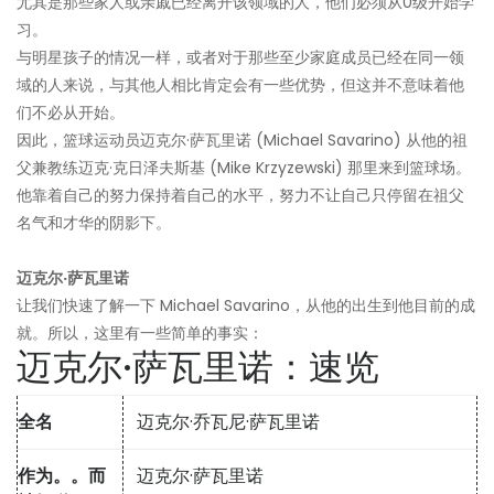
尤其是那些家人或亲戚已经离开该领域的人，他们必须从0级开始学
习。
与明星孩子的情况一样，或者对于那些至少家庭成员已经在同一领
域的人来说，与其他人相比肯定会有一些优势，但这并不意味着他
们不必从开始。
因此，篮球运动员迈克尔·萨瓦里诺 (Michael Savarino) 从他的祖
父兼教练迈克·克日泽夫斯基 (Mike Krzyzewski) 那里来到篮球场。
他靠着自己的努力保持着自己的水平，努力不让自己只停留在祖父
名气和才华的阴影下。
迈克尔·萨瓦里诺
让我们快速了解一下 Michael Savarino，从他的出生到他目前的成
就。所以，这里有一些简单的事实：
迈克尔·萨瓦里诺：速览
全名
迈克尔·乔瓦尼·萨瓦里诺
作为。。而
迈克尔·萨瓦里诺