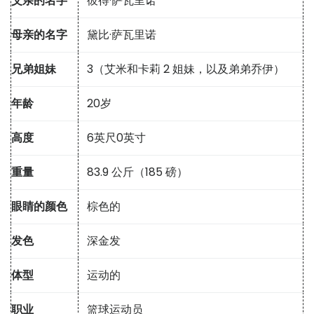
父亲的名字
彼得·萨瓦里诺
母亲的名字
黛比·萨瓦里诺
兄弟姐妹
3（艾米和卡莉 2 姐妹，以及弟弟乔伊）
年龄
20岁
高度
6英尺0英寸
重量
83.9 公斤（185 磅）
眼睛的颜色
棕色的
发色
深金发
体型
运动的
职业
篮球运动员