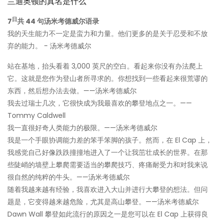
兰迪奥顿的真名是什么
日
7
共 44 句汤米考德威尔语录
我的天生能力不一定是蛮力和力量。他们更多的是关于忍受和不放
弃的能力。 - 汤米考德威尔
站在基地，抬头看着 3,000 英尺的空白。看起来你没有办法爬上
它。这就是您作为登山者所寻求的。你想找到一些看起来很荒谬的
东西，然后想办法去做。——汤米考德威尔
我去过瑞士几次，它很快成为我最喜欢的攀登地点之一。——
Tommy Caldwell
我一直很好奇人类能力的极限。——汤米考德威尔
我是一个手眼协调能力差的笨手笨脚的孩子。然而，在 El Cap 上，
我感觉自己好像跌跌撞撞地进入了一个让我茁壮成长的世界。在那
些陡峭的墙壁上攀爬需要适当的攀爬技巧、疼痛耐受力和对我来说
很自然的纯粹的牛头。——汤米考德威尔
随着我越来越有经验，我喜欢进入大山并进行大攀登的想法。但问
题是，它变得越来越危险，尤其是高山攀登。——汤米考德威尔
Dawn Wall 攀登如此流行的原因之一是您可以在 El Cap 上获得良