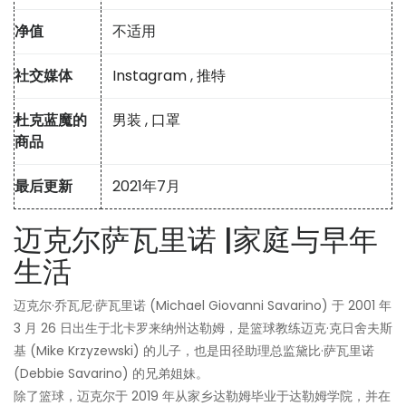
净值
不适用
社交媒体
Instagram
,
推特
杜克蓝魔的
男装
,
口罩
商品
最后更新
2021年7月
迈克尔萨瓦里诺 |家庭与早年
生活
迈克尔·乔瓦尼·萨瓦里诺 (Michael Giovanni Savarino) 于 2001 年
3 月 26 日出生于北卡罗来纳州达勒姆，是篮球教练迈克·克日舍夫斯
基 (Mike Krzyzewski) 的儿子，也是田径助理总监黛比·萨瓦里诺
(Debbie Savarino) 的兄弟姐妹。
除了篮球，迈克尔于 2019 年从家乡达勒姆毕业于达勒姆学院，并在