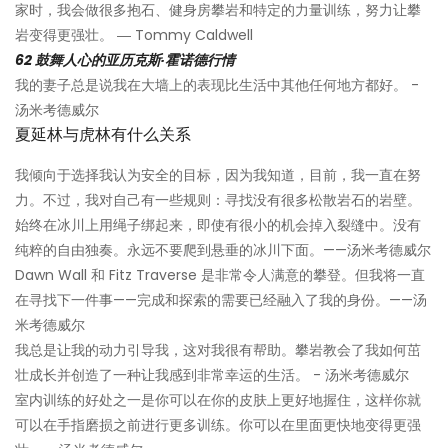
家时，我会做很多抱石、健身房攀岩和特定的力量训练，努力让攀
岩变得更强壮。 ― Tommy Caldwell
62 鼓舞人心的亚历克斯·霍诺德行情
我的妻子总是说我在大墙上的表现比生活中其他任何地方都好。 -
汤米考德威尔
夏延林与虎林有什么关系
我倾向于选择我认为安全的目标，因为我知道，目前，我一直在努
力。不过，我对自己有一些规则：寻找没有很多松散岩石的岩壁。
始终在冰川上用绳子绑起来，即使有很小的机会掉入裂缝中。没有
纯粹的自由独奏。永远不要爬到悬垂的冰川下面。——汤米考德威尔
Dawn Wall 和 Fitz Traverse 是非常令人满意的攀登。但我将一直
在寻找下一件事——完成和探索的需要已经融入了我的身份。——汤
米考德威尔
我总是让我的动力引导我，这对我很有帮助。攀岩教会了我如何茁
壮成长并创造了一种让我感到非常幸运的生活。 - 汤米考德威尔
室内训练的好处之一是你可以在你的皮肤上更好地握住，这样你就
可以在手指磨损之前进行更多训练。你可以在里面更快地变得更强