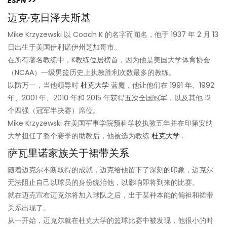
ESPN >>
迈克·克日泽夫斯基
Mike Krzyzewski 以 Coach K 的名字而闻名，他于 1937 年 2 月 13
日出生于美国伊利诺伊州芝加哥市。
在所有著名教练中，K教练位居榜首，因为他是美国大学体育协会
（NCAA）一级男篮历史上执教胜利次数最多的教练。
以防万一，当他领导时
杜克大学
蓝魔，他让他们在 1991 年、1992
年、2001 年、2010 年和 2015 年获得五次全国冠军，以及其他 12
个四强（冠军半决赛）席位。
Mike Krzyzewski 在美国军事学院预科学校执教五年并在印第安纳
大学担任了整个赛季的助教后，他被选为教练
杜克大学
.
萨瓦里诺家族关于裙带关系
随着迈克尔不断取得的成就，迈克给他留下了深刻的印象，迈克尔
无法阻止自己以球员的身份统治他，以影响即将到来的比赛。
就在迈克宣布迈克尔将加入球队之后，出于某种本能的偏袒和裙带
关系出现了。
从一开始，迈克尔就在杜克大学的篮球比赛中被发现，他很小的时