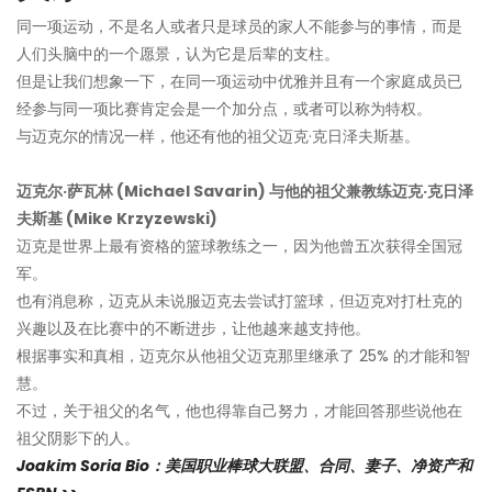
同一项运动，不是名人或者只是球员的家人不能参与的事情，而是
人们头脑中的一个愿景，认为它是后辈的支柱。
但是让我们想象一下，在同一项运动中优雅并且有一个家庭成员已
经参与同一项比赛肯定会是一个加分点，或者可以称为特权。
与迈克尔的情况一样，他还有他的祖父迈克·克日泽夫斯基。
迈克尔·萨瓦林 (Michael Savarin) 与他的祖父兼教练迈克·克日泽
夫斯基 (Mike Krzyzewski)
迈克是世界上最有资格的篮球教练之一，因为他曾五次获得全国冠
军。
也有消息称，迈克从未说服迈克去尝试打篮球，但迈克对打杜克的
兴趣以及在比赛中的不断进步，让他越来越支持他。
根据事实和真相，迈克尔从他祖父迈克那里继承了 25% 的才能和智
慧。
不过，关于祖父的名气，他也得靠自己努力，才能回答那些说他在
祖父阴影下的人。
Joakim Soria Bio：美国职业棒球大联盟、合同、妻子、净资产和