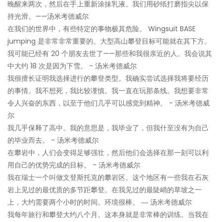
晚醒来两次，然后在手上重新涂抹乳液。我们用砂纸打磨指尖以保
持光滑。——汤米考德威尔
在我们的世界中，有些特定的事物极其危险。 Wingsuit BASE
jumping 是非常非常重要的。大型高山攀登目标可能就在其下方。
我可能已经有 20 个朋友去世了——那些和我很亲近的人。我会说其
中大约 18 次是因为下雪。 - 汤米考德威尔
我很擅长证明我选择进行的攀登类型。我确实尝试选择我将要经历
的事情。我不想死，我比较谨慎。我一直在玩那条线。我想要非常
令人兴奋的东西，以至于他们几乎可以感觉到精神。 - 汤米考德威
尔
我几乎保释了高中。我的意思是，我毕业了，但我什至没有为自己
的毕业而去。 - 汤米考德威尔
在攀岩中，人们会变得足够强壮，然后他们会选择在那一刻可以利
用自己的优势完成的目标。 - 汤米考德威尔
我在瑞士一个叫做文登斯托克的攀岩区。这个地区有一些我在石灰
岩上见过的最优质的多节距攀登。在我见过的最陡峭的草坡之一
上，大约需要两个小时的时间。环境很棒。 ― 汤米考德威尔
我每年旅行和攀登大约八个月。这本身就是非常棒的训练。当我在