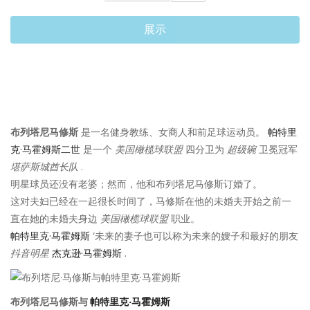
展示
布列塔尼马修斯
是一名健身教练、女商人和前足球运动员。
帕特里
克·马霍姆斯二世
是一个
美国橄榄球联盟
四分卫为
超级碗
卫冕冠军
堪萨斯城酋长队
.
明星球员还没有老婆；然而，他和布列塔尼马修斯订婚了。
这对夫妇已经在一起很长时间了，马修斯在他的未婚夫开始之前一
直在她的未婚夫身边
美国橄榄球联盟
职业。
帕特里克·马霍姆斯
‘未来的妻子也可以称为未来的嫂子和最好的朋友
抖音明星
杰克逊·马霍姆斯
.
布列塔尼马修斯与
帕特里克·马霍姆斯