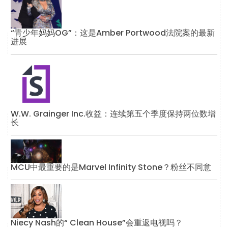
“青少年妈妈OG”：这是Amber Portwood法院案的最新
进展
W.W. Grainger Inc.收益：连续第五个季度保持两位数增
长
MCU中最重要的是Marvel Infinity Stone？粉丝不同意
Niecy Nash的“ Clean House”会重返电视吗？