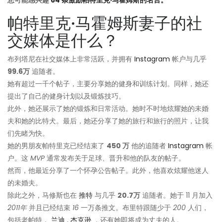
您可能感兴趣
64 条激励帕特里克·马霍姆斯的名言。
帕特里克·马霍姆斯妻子的社
交媒体是什么？
布列塔尼在社交媒体上非常活跃，并拥有
Instagram
帐户与几乎
99.6万
追随者。
她有超过一千个帖子，主要分享她的健身和训练计划。同样，她还
提出了自己的健身计划以及锻炼技巧。
此外，她还展示了她的锻炼和日常活动。她时不时地炫耀她的未婚
夫和她的比特犬。最后，她还分享了她的旅行和旅行的照片，让我
们先睹为快。
她的男朋友帕特里克已经结束了
450 万
他的追随者
Instagram
帐
户。这
MVP
通常发布关于足球、晋升和他的队友的帖子。
然而，他最近分享了一个怀孕公告帖子。此外，他喜欢炫耀他迷人
的未婚夫。
除此之外，马修斯也在
推特
与几乎
20.7万
追随者。她于 11 月加入
2011年
并且已经结束
16
一万条推文。布里特跟随少于
200
人们，
包括老帕特，
兰迪
,
杰克逊
，还有她即将成为丈夫的人。