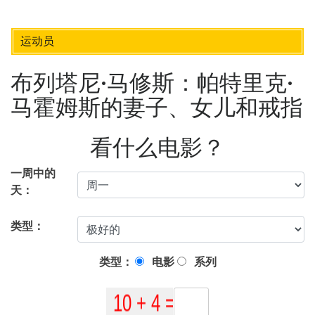
运动员
布列塔尼·马修斯：帕特里克·
马霍姆斯的妻子、女儿和戒指
看什么电影？
一周中的
天：
类型：
类型：
电影
系列