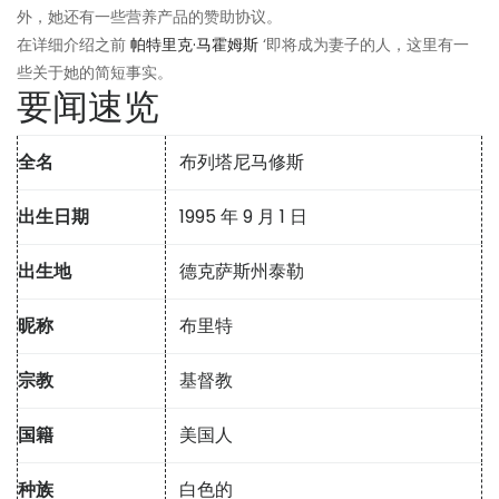
外，她还有一些营养产品的赞助协议。
在详细介绍之前
帕特里克·马霍姆斯
‘即将成为妻子的人，这里有一
些关于她的简短事实。
要闻速览
全名
布列塔尼马修斯
出生日期
1995 年 9 月 1 日
出生地
德克萨斯州泰勒
昵称
布里特
宗教
基督教
国籍
美国人
种族
白色的