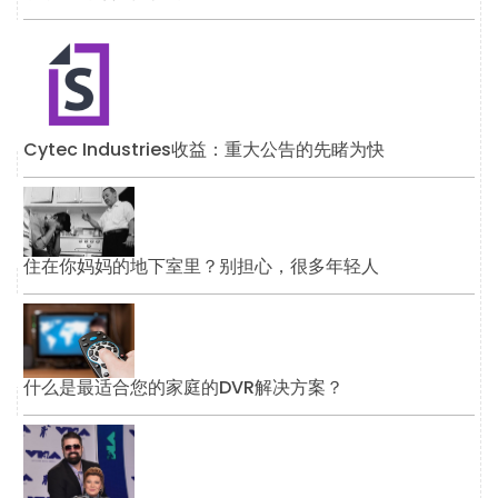
Cytec Industries收益：重大公告的先睹为快
住在你妈妈的地下室里？别担心，很多年轻人
什么是最适合您的家庭的DVR解决方案？