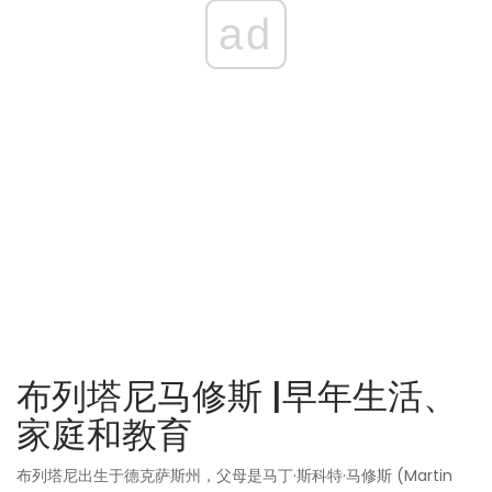
ad
布列塔尼马修斯 |早年生活、
家庭和教育
布列塔尼出生于德克萨斯州，父母是马丁·斯科特·马修斯 (Martin