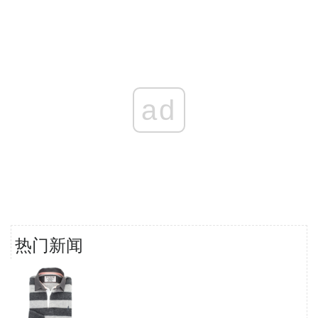
ad
热门新闻