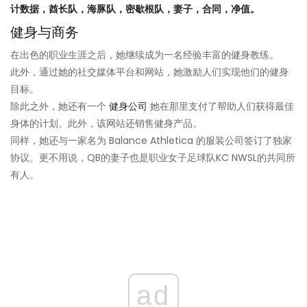
计数据，酋长队，海豚队，密歇根队，妻子，合同，净值。
健身与商务
在出色的职业生涯之后，她继续成为一名经验丰富的健身教练。
此外，通过她的社交媒体平台和网站，她激励人们实现他们的健身
目标。
除此之外，她还有一个
健身公司
她在那里支付了帮助人们获得最佳
身体的计划。此外，该网站还销售健身产品。
同样，她还与一家名为 Balance Athletica 的服装公司签订了独家
协议。更不用说，QB的妻子也是职业女子足球队KC NWSL的共同所
有人。
ad