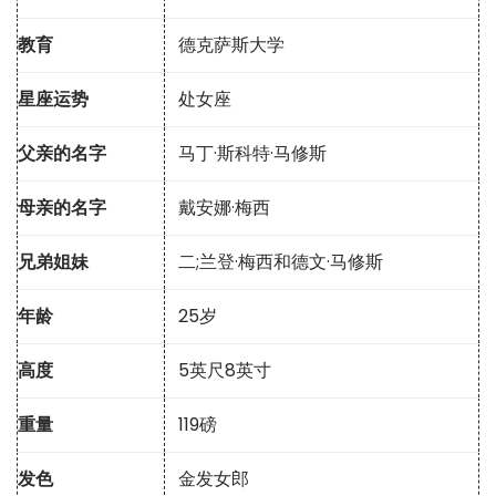
教育
德克萨斯大学
星座运势
处女座
父亲的名字
马丁·斯科特·马修斯
母亲的名字
戴安娜·梅西
兄弟姐妹
二;兰登·梅西和德文·马修斯
年龄
25岁
高度
5英尺8英寸
重量
119磅
发色
金发女郎