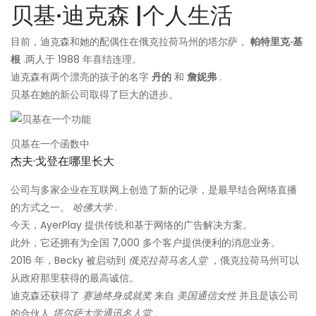
贝基·迪克森 |个人生活
目前，迪克森和她的配偶住在俄克拉荷马州的塔尔萨，
帕特里克·基
根
.两人于 1988 年喜结连理。
迪克森有两个漂亮的孩子的名字
丹的
和
詹妮弗
.
贝基在她的新公司取得了巨大的进步。
贝基在一个函数中
杰夫·戈登在哪里长大
公司与多家企业在互联网上创造了新的记录，是最早结合网络直播
的方式之一。
哈佛大学
.
今天，AyerPlay 提供传统和基于网络的广告解决方案。
此外，它还拥有为全国 7,000 多个客户提供便利的消息业务。
2016 年，Becky 被启动到
俄克拉荷马名人堂
，俄克拉荷马州可以
从政府那里获得的最高诚信。
迪克森还获得了
赛迪终身成就奖
来自
美国通信女性
并且是该公司
的合伙人
塔尔萨大学通讯名人堂
.