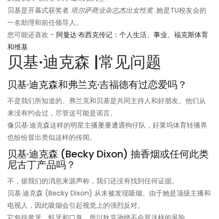
贝基是开幕式获奖者
塔尔萨商业杂志杰出女性奖
.她是TU校友会的
一名助理和前任领导人。
您可能还喜欢 -
阿曼达·布西克传记：个人生活、事业、福克斯体育
和维基
贝基·迪克森 |常见问题
贝基·迪克森和弗兰克·吉福德有过恋爱吗？
不是我们所知道的。弗兰克和贝基是共同主持人和好朋友。他们从
来没有约会过，尽管这可能是谣言。
像贝基·迪克森这样的明星主播屡屡遭遇狗仔队，好莱坞体育转播界
也纷纷冒出类似这样的传闻。
贝基·迪克森 (Becky Dixon) 抽香烟或任何此类
尼古丁产品吗？
不，据我们的消息来源声称，我们还没有找到任何证据。
贝基·迪克森 (Becky Dixon) 从未被发现吸烟。由于她是顶级主播和
电视人，因此吸烟会引起视觉上的强烈反对。
它包括黄牙、蛀牙和口臭。所以狄克逊绝不会冒这样的风险。