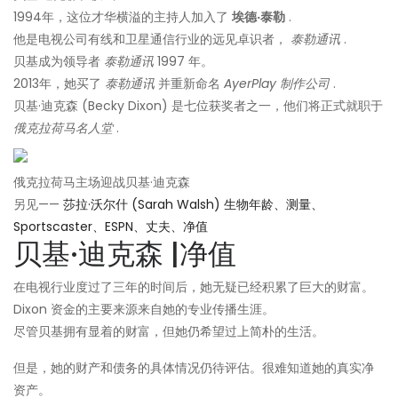
1994年，这位才华横溢的主持人加入了
埃德·泰勒
.
他是电视公司有线和卫星通信行业的远见卓识者，
泰勒通讯
.
贝基成为领导者
泰勒通讯
1997 年。
2013年，她买了
泰勒通讯
并重新命名
AyerPlay 制作公司
.
贝基·迪克森 (Becky Dixon) 是七位获奖者之一，他们将正式就职于
俄克拉荷马名人堂
.
俄克拉荷马主场迎战贝基·迪克森
另见——
莎拉·沃尔什 (Sarah Walsh) 生物年龄、测量、
Sportscaster、ESPN、丈夫、净值
贝基·迪克森 |净值
在电视行业度过了三年的时间后，她无疑已经积累了巨大的财富。
Dixon 资金的主要来源来自她的专业传播生涯。
尽管贝基拥有显着的财富，但她仍希望过上简朴的生活。
但是，她的财产和债务的具体情况仍待评估。很难知道她的真实净
资产。