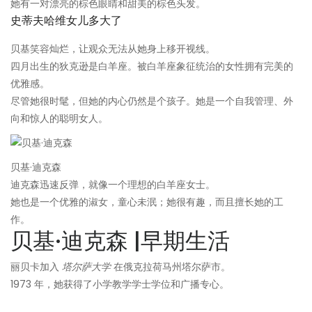
她有一对漂亮的棕色眼睛和甜美的棕色头发。
史蒂夫哈维女儿多大了
贝基笑容灿烂，让观众无法从她身上移开视线。
四月出生的狄克逊是白羊座。被白羊座象征统治的女性拥有完美的
优雅感。
尽管她很时髦，但她的内心仍然是个孩子。她是一个自我管理、外
向和惊人的聪明女人。
贝基·迪克森
迪克森迅速反弹，就像一个理想的白羊座女士。
她也是一个优雅的淑女，童心未泯；她很有趣，而且擅长她的工
作。
贝基·迪克森 |早期生活
丽贝卡加入
塔尔萨大学
在俄克拉荷马州塔尔萨市。
1973 年，她获得了小学教学学士学位和广播专心。