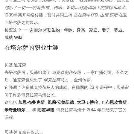
所有通过与
塔尔萨人物杂志
，贝基说，
我真的很喜欢场边，因为它
包括了一切——特写报道、伤病、采访……你是球场上的眼睛和耳朵。
1989年离开网络传播，暂时共同主持
达拉斯牛仔队
杰瑞·琼斯
在返
回塔尔萨之前显示。
检查这个——
谢丽尔·米勒生物：年龄、身高、家庭、妻子、职业、
成就 Wiki
在塔尔萨的职业生涯
贝基·迪克森
去塔尔萨后，贝基组建了
迪克森制作公司
，一家广播公司。不久之
后，迪克森也想出了
俄克拉荷马人
，全州传输。
它强调了许多俄克拉荷马人的成就。在插图的 23 年课程中，贝基审
问了许多俄克拉荷马州公民。
这包括
加思·布鲁克斯
,
凯莉·安德伍德
,
大卫·L·博伦
,
T.布恩皮肯斯
,
米奇曼特尔
， 和
朗霍华德
.俄克拉荷马州于 2014 年底结束了它的
课程。
贝基·迪克森在仪式上