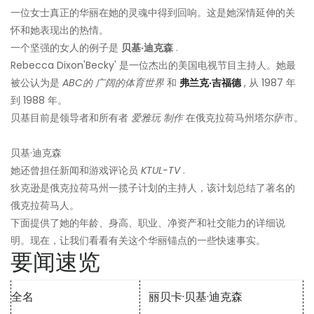
一位女士真正的华丽在她的灵魂中得到回响。这是她深情延伸的关
怀和她表现出的热情。
一个坚强的女人的例子是
贝基·迪克森
.
Rebecca Dixon'Becky' 是一位杰出的美国电视节目主持人。她最
被公认为是
ABC的
广阔的体育世界
和
弗兰克·吉福德
, 从 1987 年
到 1988 年。
贝基目前是领导者和所有者
爱雅玩
制作
在俄克拉荷马州塔尔萨市。
贝基·迪克森
她还曾担任新闻和游戏评论员
KTUL-TV
.
狄克逊是俄克拉荷马州一揽子计划的主持人，该计划总结了著名的
俄克拉荷马人。
下面提供了她的年龄、身高、职业、净资产和社交能力的详细说
明。现在，让我们看看有关这个华丽锚点的一些快速事实。
要闻速览
全名
丽贝卡·贝基·迪克森