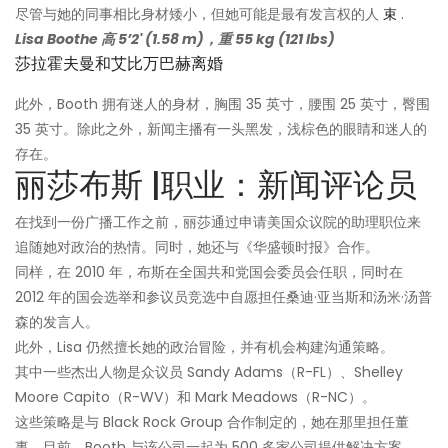
尽管与她的同事相比身材矮小，但她可能是最有发言权的人
束
.
Lisa Boothe 高 5’2' (1.58 m)，重 55 kg (121 lbs)
莎拉霍夫曼和艾比万巴赫离婚
此外，Booth 拥有迷人的身材，胸围 35 英寸，腰围 25 英寸，臀围
35 英寸。除此之外，新闻主播有一头黑发，浅棕色的眼睛和迷人的
存在。
丽莎布斯 |职业：新闻评论员
在找到一份广播工作之前，丽莎通过申请美国众议院的助理职位来
追随她对政治的热情。同时，她还与《华盛顿时报》合作。
同样，在 2010 年，布斯在全国共和党国会委员会任职，同时在
2012 年的国会选举和参议员竞选中自愿担任桑迪·亚当斯和汤米·汤普
森的发言人。
此外，Lisa 仍然擅长她的政治冒险，并有机会构建沟通策略。
其中一些杰出人物是众议员 Sandy Adams（R-FL）、Shelley
Moore Capito（R-WV）和 Mark Meadows（R-NC）。
这些策略是与 Black Rock Group 合作制定的，她在那里担任董
事。目前，Booth 与该公司一起为 500 多家公司提供解决方案。