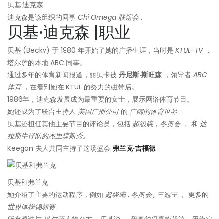
贝基·迪克森
迪克森是该组织的同事
Chi Omega 联谊会
.
贝基·迪克森 |职业
贝基 (Becky) 于 1980 年开始了她的广播生涯，当时是
KTUL-TV
，
塔尔萨的本地 ABC 同事。
通过多年的体育新闻报道，丽贝卡被
丹尼斯·斯旺森
，领导者
ABC
体育
，在看到她在 KTUL 的努力的磁带后。
1986年，迪克森发展成为最重要的女士，展示网络体育节目。
她还成为了联合主持人
美国广播公司
的
广阔的体育世界
.
贝基还担任其他主要节目的评论员，包括
超级碗，冬奥会
， 和
达
拉斯牛仔队的杰里琼斯秀。
Keegan 夫人共同主持了这场盛会
弗兰克·吉福德
.
贝基和弗兰克
她介绍了主要的运动程序，例如
超级碗
,
冬奥会
,
三冠王
， 更多的
世界体操锦标赛
.