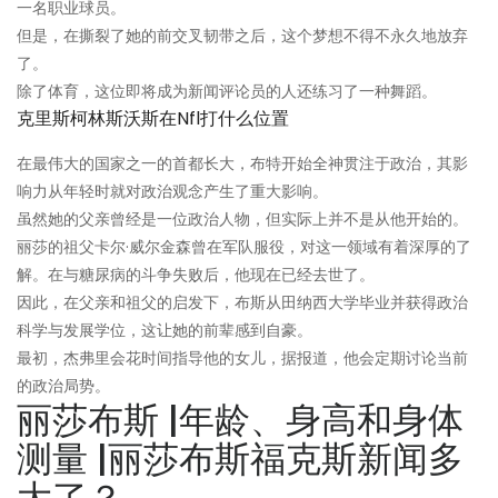
一名职业球员。
但是，在撕裂了她的前交叉韧带之后，这个梦想不得不永久地放弃
了。
除了体育，这位即将成为新闻评论员的人还练习了一种舞蹈。
克里斯柯林斯沃斯在nfl打什么位置
在最伟大的国家之一的首都长大，布特开始全神贯注于政治，其影
响力从年轻时就对政治观念产生了重大影响。
虽然她的父亲曾经是一位政治人物，但实际上并不是从他开始的。
丽莎的祖父卡尔·威尔金森曾在军队服役，对这一领域有着深厚的了
解。在与糖尿病的斗争失败后，他现在已经去世了。
因此，在父亲和祖父的启发下，布斯从田纳西大学毕业并获得政治
科学与发展学位，这让她的前辈感到自豪。
最初，杰弗里会花时间指导他的女儿，据报道，他会定期讨论当前
的政治局势。
丽莎布斯 |年龄、身高和身体
测量 |丽莎布斯福克斯新闻多
大了？