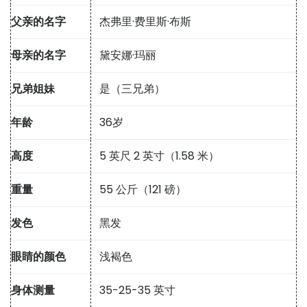
父亲的名字
杰弗里·费里斯·布斯
母亲的名字
黛安娜·玛丽
兄弟姐妹
是（三兄弟）
年龄
36岁
高度
5 英尺 2 英寸（1.58 米）
重量
55 公斤（121 磅）
发色
黑发
眼睛的颜色
浅褐色
身体测量
35-25-35 英寸