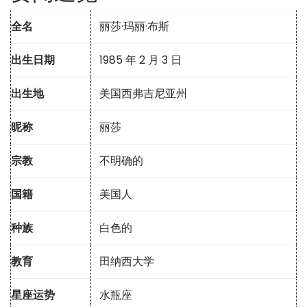
全名
丽莎·玛丽·布斯
出生日期
1985 年 2 月 3 日
出生地
美国西弗吉尼亚州
昵称
丽莎
宗教
不明确的
国籍
美国人
种族
白色的
教育
田纳西大学
星座运势
水瓶座