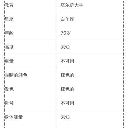
教育
塔尔萨大学
星座
白羊座
年龄
70岁
高度
未知
重量
不可用
眼睛的颜色
棕色的
发色
棕色的
鞋号
不可用
身体测量
未知