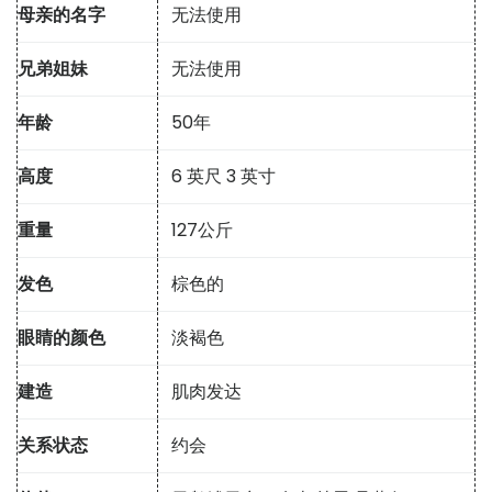
母亲的名字
无法使用
兄弟姐妹
无法使用
年龄
50年
高度
6 英尺 3 英寸
重量
127公斤
发色
棕色的
眼睛的颜色
淡褐色
建造
肌肉发达
关系状态
约会