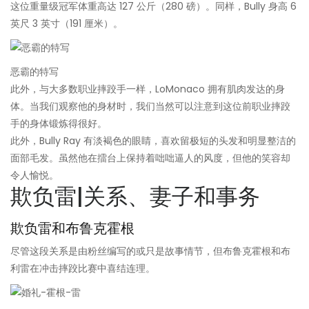
这位重量级冠军体重高达 127 公斤（280 磅）。同样，Bully 身高 6
英尺 3 英寸（191 厘米）。
恶霸的特写
此外，与大多数职业摔跤手一样，LoMonaco 拥有肌肉发达的身
体。当我们观察他的身材时，我们当然可以注意到这位前职业摔跤
手的身体锻炼得很好。
此外，Bully Ray 有淡褐色的眼睛，喜欢留极短的头发和明显整洁的
面部毛发。虽然他在擂台上保持着咄咄逼人的风度，但他的笑容却
令人愉悦。
欺负雷|关系、妻子和事务
欺负雷和布鲁克霍根
尽管这段关系是由粉丝编写的或只是故事情节，但布鲁克霍根和布
利雷在冲击摔跤比赛中喜结连理。