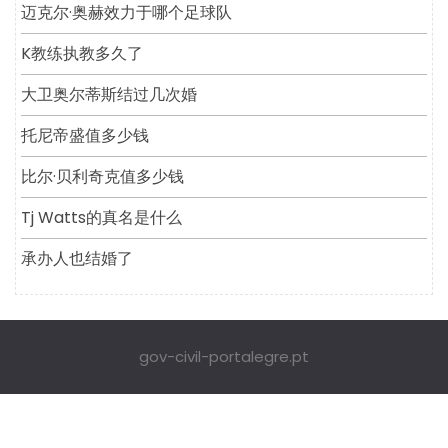
迈克尔·奥赫效力于哪个足球队
K教练执教多久了
大卫奥尔蒂斯结过几次婚
托尼帝盛值多少钱
比尔·贝利奇克值多少钱
Tj Watts的真名是什么
承办人也结婚了
gov-civil-portalegre.pt