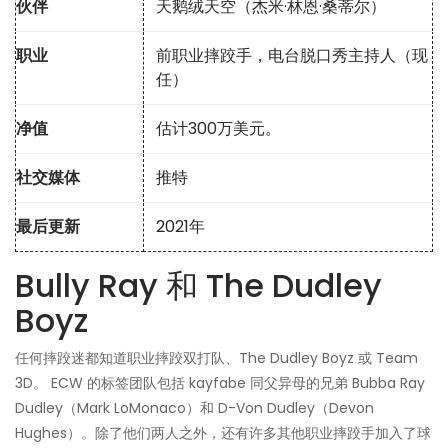
伙伴
天鹅绒天空（杰米·林恩·桑蒂尔）
职业
前职业摔跤手，电台脱口秀主持人（现
任）
净值
估计300万美元。
社交媒体
推特
最后更新
2021年
Bully Ray 和 The Dudley
Boyz
任何摔跤迷都知道职业摔跤双打队、The Dudley Boyz 或 Team
3D。 ECW 的标签团队包括 kayfabe 同父异母的兄弟 Bubba Ray
Dudley（Mark LoMonaco）和 D-Von Dudley（Devon
Hughes）。除了他们两人之外，还有许多其他职业摔跤手加入了球