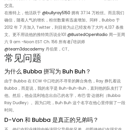
交流。
在推特上，他活跃于
@bullyray5150
拥有 37.14 万粉丝。而且我们
确信，随着人气的增长，粉丝数量将迅速增加。同样，Bubba 于
2012 年 7 月加入 Twitter，到目前为止已经发布了大约 4,137 条推
文。更不用说他的推特简历说
全101
@BustedOpenRadio
周一至周
六 9 am -Noon EST Ch. 156 所有者/培训师
@team3dacademy
丹伯里，CT。
常见问题
为什么 Bubba 拼写为 Buh Buh？
由于 Bubba 在 ECW 中口吃的不寻常的舞台角色，Ray 挣扎着说
Bubba，而是说，我的名字是 Buh-Buh-Buh，直到他的队友打了
他。然后，他会流利地念出自己的名字，布巴·雷·达德利（Bubba
Ray Dudley）。因为口吃，Buh Buh 这个名字在他心里停留了一段
时间。
D-Von 和 Bubba 是真正的兄弟吗？
不，他们在职业摔跤中扮演同父异母的兄弟，但即使他们在现实生