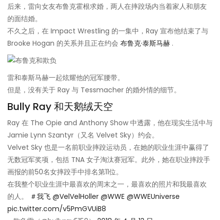
后来，雷向女友布鲁克霍根求婚，两人在摔跤场内当着家人和朋友
的面结婚。
不久之后，在 Impact Wrestling 的一集中，Ray 宣布他结束了与
Brooke Hogan 的关系并且正在约会
布鲁克·泰斯马赫
.
雷和泰斯马赫一起炫耀他的冠军腰带。
但是，没有关于 Ray 与 Tessmacher 的婚外情的细节。
Bully Ray 和天鹅绒天空
Ray 在 The Opie and Anthony Show 中透露，他在现实生活中与
Jamie Lynn Szantyr（又名 Velvet Sky）约会。
Velvet Sky 也是一名前职业摔跤运动员，在她的职业生涯中赢得了
无数冠军奖项，包括 TNA 女子淘汰赛冠军。此外，她在职业摔跤手
画报的前50名女摔跤手中排名第11位。
在我整个职业生涯中最喜欢的周末之一，最喜欢的照片和我最喜欢
的人。
＃我飞
@VelVelHoller
@WWE
@WWEUniverse
pic.twitter.com/v5PmGVUiB8