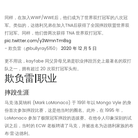
同样，在加入WWF/WWE后，他们成为了世界双打冠军的八次冠
军。类似的，达德利兄弟在加入TNA后获得了全国摔跤联盟世界双
打冠军。同样，他们曾两次获得 TNA 世界双打冠军。
pic.twitter.com/y3WmnTm8sg
- 欺负雷（@bullyray5150）
2020 年 12 月 5 日
更不用说，kayfabe 同父异母兄弟是职业摔跤历史上最著名的双打
队之一，拥有超过 20 次双打冠军头衔。
欺负雷|职业
摔跤生涯
马克·洛莫纳科 (Mark LoMonaco) 于 1991 年以 Mongo Vyle 的身
份首次参加摔跤比赛，这是他当时的圈名。此外，在 1995 年，
LoMonaco 参加了极限冠军摔跤的选拔赛。在他令人印象深刻的试
训之后，当时的 ECW 老板聘请了马克，并被改名为达德利家族的布
布·雷·达德利。